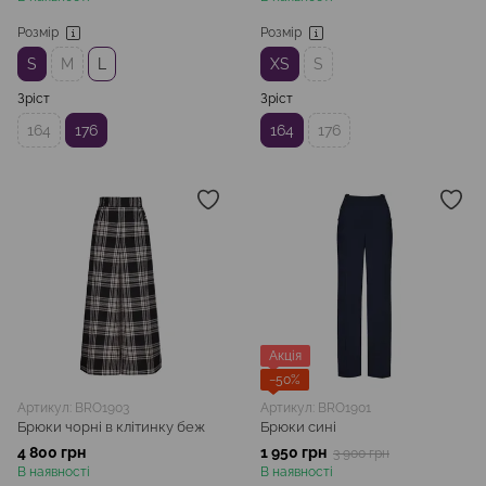
Розмір
Розмір
S
M
L
XS
S
Зріст
Зріст
164
176
164
176
Акція
−50%
Артикул: BRO1903
Артикул: BRO1901
Брюки чорні в клітинку беж
Брюки сині
4 800 грн
1 950 грн
3 900 грн
В наявності
В наявності