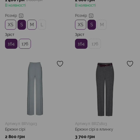
2 800 грн
В наявності
В наявності
Розмір
Розмір
XS
S
M
L
XS
S
M
Зріст
Зріст
164
176
164
176
Артикул: BRV1903
Артикул: BRZ1803
Брюки cірі
Брюки сірі в ялинку
2 800 грн
3 700 грн