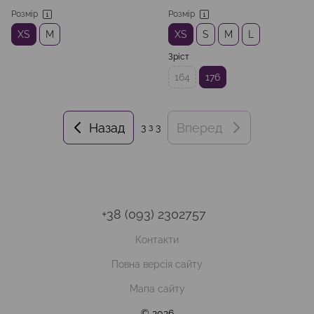
Розмір
Розмір
XS
M
XS
S
M
L
Зріст
164
176
Назад
Вперед
3
з 3
+38 (093) 2302757
Контакти
Повна версія сайту
Мапа сайту
© 2026