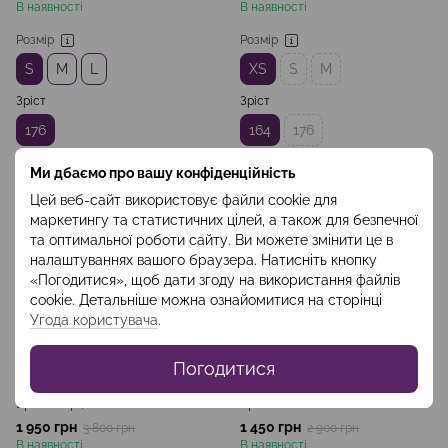
В наявності
В наявності
Розмір
Розмір
S
M
L
XS
S
M
Зріст
Зріст
176
164
176
Ми дбаємо про вашу конфіденційність
Цей веб-сайт використовує файли cookie для
маркетингу та статистичних цілей, а також для безпечної
та оптимальної роботи сайту. Ви можете змінити це в
налаштуваннях вашого браузера. Натисніть кнопку
«Погодитися», щоб дати згоду на використання файлів
cookie. Детальніше можна ознайомитися на сторінці
Угода користувача
.
Акція
−49%
−50%
Погодитися
Артикул: BRZ1804
Артикул: BRL1902
Брюки сірі, вовняні
Брюки бежеві
1 950 грн
1 450 грн
3 800 грн
2 900 грн
В наявності
В наявності