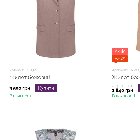
Акція
−20%
Артикул: JYZ2301
Артикул: CJYV23
Жилет бежевий
Жилет бе
2 300 грн
3 500 грн
Купити
1 840 грн
В наявності
В наявності