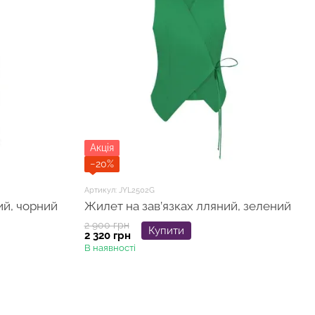
Акція
−20%
Артикул: JYL2502G
й, чорний
Жилет на зав’язках лляний, зелений
2 900 грн
Купити
2 320 грн
В наявності