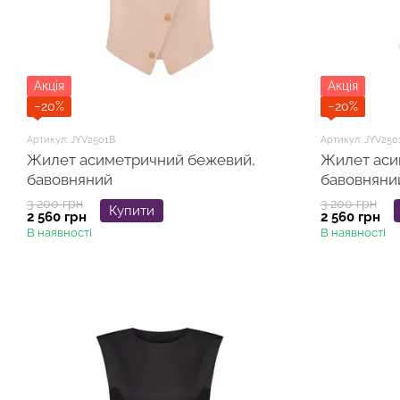
Акція
Акція
−20%
−20%
Артикул: JYV2501B
Артикул: JYV250
Жилет асиметричний бежевий,
Жилет аси
бавовняний
бавовняни
3 200 грн
3 200 грн
Купити
2 560 грн
2 560 грн
В наявності
В наявності