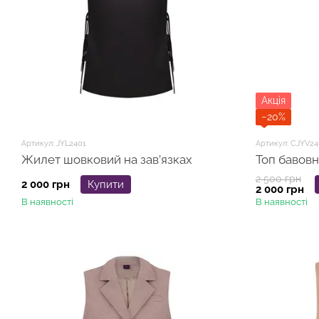
Акція
−20%
Артикул: JYL2401
Артикул: CJYV24
Жилет шовковий на зав’язках
Топ бавовн
2 500 грн
2 000 грн
Купити
2 000 грн
В наявності
В наявності