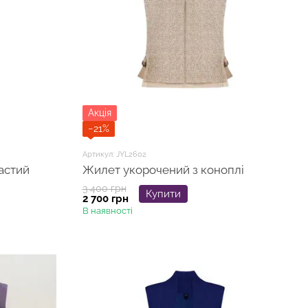
Акція
−21%
Артикул: JYL2602
астий
Жилет укорочений з коноплі
3 400 грн
Купити
2 700 грн
В наявності