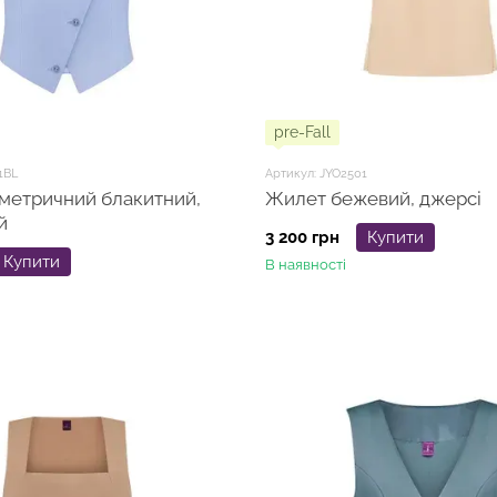
pre-Fall
1BL
Артикул: JYO2501
метричний блакитний,
Жилет бежевий, джерсі
й
3 200 грн
Купити
Купити
В наявності