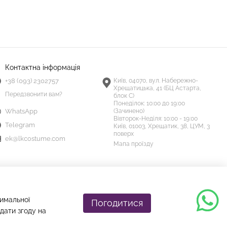
Контактна інформація
+38 (093) 2302757
Київ, 04070, вул. Набережно-
Хрещатицька, 41 (БЦ Астарта,
Передзвонити вам?
блок С)
Понеділок:
10:00 до 19:00
(Зачинено)
WhatsApp
Вівторок-Неділя:
10:00 - 19:00
Telegram
Київ, 01003, Хрещатик, 38, ЦУМ, 3
поверх
ek@lkcostume.com
Мапа проїзду
тимальної
Погодитися
дати згоду на