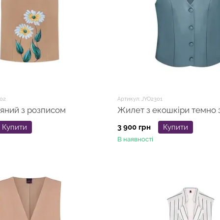
02
Артикул: JYO2301
яний з розписом
Жилет з екошкіри темно
Купити
3 900 грн
Купити
В наявності