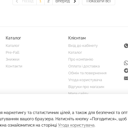
Назад
1
2
Вперед
Показати всі
Каталог
Клієнтам
Каталог
Вхід до кабінету
Pre-Fall
Каталог
Знижки
Про компанію
Контакти
Оплата і доставка
Обмін та повернення
Угода користувача
Відгуки про магазин
Мапа сайту
Ми в соцмережах
я маркетингу та статистичних цілей, а також для безпечної та оп
штуваннях вашого браузера. Натисніть кнопку «Погодитися», щоб 
жна ознайомитися на сторінці
Угода користувача
.