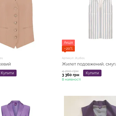
Акція
−20%
01
Артикул: JIL2601
жевий
Жилет подовжений, смуг
4 200 грн
Купити
Купити
3 360 грн
В наявності