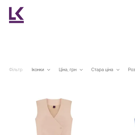
Перейти до основного контенту
Фільтр
Іконки
Ціна, грн
Стара ціна
Роз