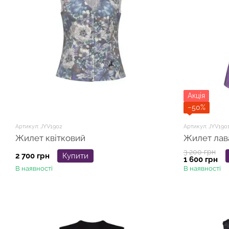
Акція
−50%
Артикул: JYV1902
Артикул: JYV190
Жилет квітковий
Жилет лав
3 200 грн
2 700 грн
Купити
1 600 грн
В наявності
В наявності