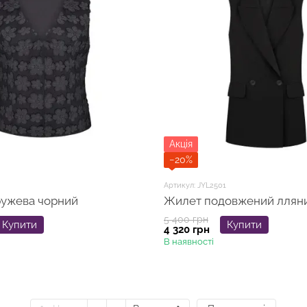
Акція
−20%
Артикул: JYL2501
ружева чорний
Жилет подовжений лляни
5 400 грн
Купити
Купити
4 320 грн
В наявності