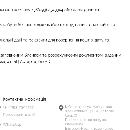
омогою телефону +38(093) 2343344 або електронною
ає бути без пошкоджень (без скотчу, написів, наклейок та
нальні дані та реквізити для повернення коштів, дату та
з заповненим бланком та розрахунковим документом, виданим
а, 41, БЦ Астарта, блок С.
Контактна інформація
+38 (093) 2302757
Київ, 04070, вул. Набережно-
Хрещатицька, 41 (БЦ Астарта,
Передзвонити вам?
блок С)
Понеділок:
10:00 до 19:00
(Зачинено)
WhatsApp
Вівторок-Неділя:
10:00 - 19:00