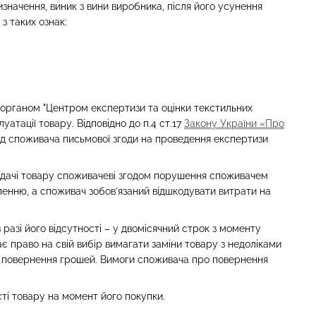
начення, виник з вини виробника, після його усунення
з таких ознак:
 органом "Центром експертизи та оцінки текстильних
атації товару. Відповідно до п.4 ст.17
Закону України «Про
ід споживача письмової згоди на проведення експертизи
едачі товару споживачеві згодом порушення споживачем
ленню, а споживач зобов’язаний відшкодувати витрати на
разі його відсутності – у двомісячний строк з моменту
 право на свій вибір вимагати заміни товару з недоліками
або повернення грошей. Вимоги споживача про повернення
сті товару на момент його покупки.