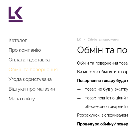
Перейти до основного контенту
Каталог
LK
Обмін та повернення
Обмін та п
Про компанію
Оплата і доставка
Обмін та повернення това
Обмін та повернення
Ви можете обміняти товар
Угода користувача
Повернення товару буде 
Відгуки про магазин
товар не був у вжитку 
товар повністю цілий т
Мапа сайту
збережено товарний ви
Розрахунок із споживачем 
Процедура обміну/повер