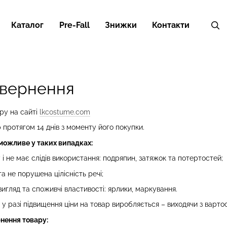
Каталог
Pre-Fall
Знижки
Контакти
овернення
ру на сайті
lkcostume.com
 протягом 14 днів з моменту його покупки.
можливе у таких випадках:
і не має слідів використання: подряпин, затяжок та потертостей;
а не порушена цілісність речі;
гляд та споживчі властивості: ярлики, маркування.
у разі підвищення ціни на товар виробляється – виходячи з варто
нення товару: