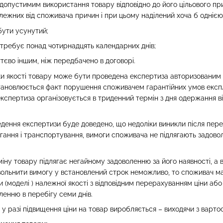
опустимим використання товару відповідно до його цільового приз
лежних від споживача причин і при цьому наділений хоча б однією 
 бути усунутий;
отребує понад чотирнадцять календарних днів;
ттєво іншим, ніж передбачено в договорі.
ки якості товару може бути проведена експертиза авторизованим
встановлюється факт порушення споживачем гарантійних умов експлу
експертиза організовується в триденний термін з дня одержання в
дення експертизи буде доведено, що недоліки виникли після пер
ігання і транспортування, вимоги споживача не підлягають задово
ну товару підлягає негайному задоволенню за його наявності, а в 
вольнити вимогу у встановлений строк неможливо, то споживач має
ки (моделі ) належної якості з відповідним перерахуванням ціни 
ленню в перебігу семи днів.
у разі підвищення ціни на товар виробляється – виходячи з варто