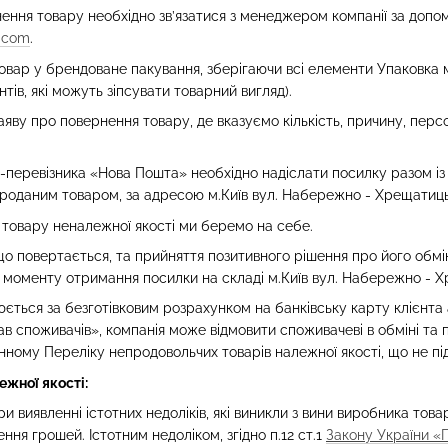
ення товару необхідно зв’язатися з менеджером компанії за доп
.com
.
вар у брендоване пакування, зберігаючи всі елементи Упаковка м
тів, які можуть зіпсувати товарний вигляд).
яву про повернення товару, де вказуємо кількість, причину, персо
ї-перевізника «Нова Пошта» необхідно надіслати посилку разом і
проданим товаром, за адресою м.Київ вул. Набережно - Хрещатицьк
товару неналежної якості ми беремо на себе.
що повертається, та прийняття позитивного рішення про його обм
з моменту отримання посилки на складі м.Київ вул. Набережно - Х
ється за безготівковим розрахунком на банківську карту клієнта 
в споживачів», компанія може відмовити споживачеві в обміні та 
инному Переліку непродовольчих товарів належної якості, що не п
жної якості:
при виявленні істотних недоліків, які виникли з вини виробника то
ння грошей. Істотним недоліком, згідно п.12 ст.1
Закону України «