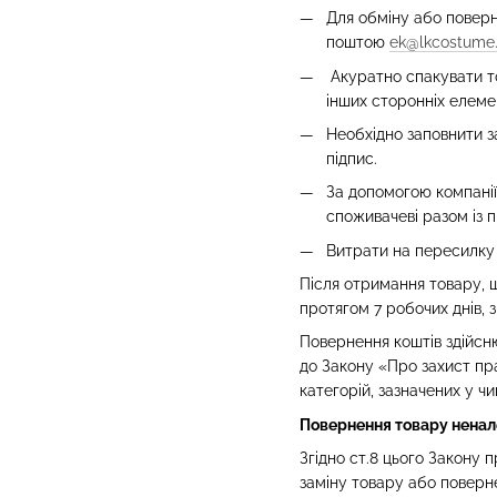
Для обміну або поверн
поштою
ek@lkcostume
Акуратно спакувати то
інших сторонніх елемен
Необхідно заповнити за
підпис.
За допомогою компані
споживачеві разом із 
Витрати на пересилку 
Після отримання товару, 
протягом 7 робочих днів, 
Повернення коштів здійсню
до Закону «Про захист пра
категорій, зазначених у ч
Повернення товару ненале
Згідно ст.8 цього Закону 
заміну товару або поверне