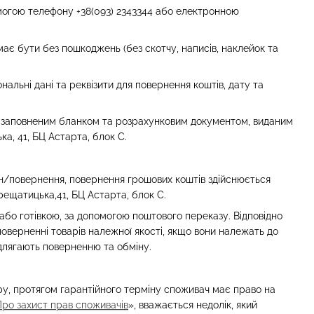
омогою телефону +38(093) 2343344 або електронною
ає бути без пошкоджень (без скотчу, написів, наклейок та
нальні дані та реквізити для повернення коштів, дату та
з заповненим бланком та розрахунковим документом, виданим
а, 41, БЦ Астарта, блок С.
ін/повернення, повернення грошових коштів здійснюється
рещатицька,41, БЦ Астарта, блок С.
або готівкою, за допомогою поштового переказу. Відповідно
поверненні товарів належної якості, якщо вони належать до
ідлягають поверненню та обміну.
вару, протягом гарантійного терміну споживач має право на
Про захист прав споживачів
», вважається недолік, який