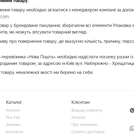
нення товару:
ення товару необхідно зв`язатися з менеджером компанії за доп
.com
.
вар у брендоване пакування, зберігаючи всі елементи Упаковка м
тів, які можуть зіпсувати товарний вигляд).
яву про повернення товару, де вказуємо кількість, причину, персо
ї-перевізника «Нова Пошта» необхідно надіслати посилку разом і
проданим товаром, за адресою м.Київ вул. Набережно - Хрещатицьк
товару неналежної якості ми беремо на себе.
Каталог
Клієнтам
Каталог
Вхід до кабінету
Pre-Fall
Каталог
Знижки
Про компанію
Контакти
Оплата і доставка