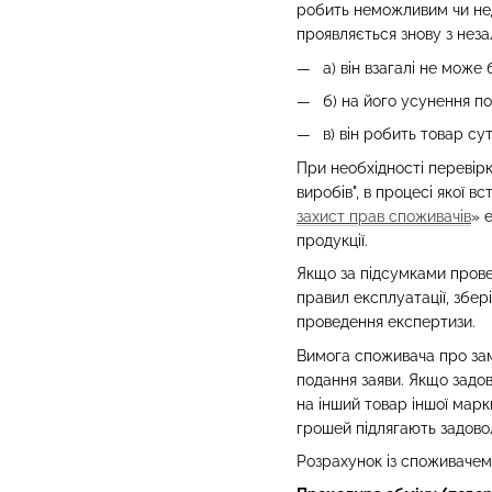
робить неможливим чи нед
проявляється знову з неза
а) він взагалі не може
б) на його усунення п
в) він робить товар су
При необхідності перевір
виробів", в процесі якої 
захист прав споживачів
» 
продукції.
Якщо за підсумками прове
правил експлуатації, збер
проведення експертизи.
Вимога споживача про замі
подання заяви. Якщо задо
на інший товар іншої мар
грошей підлягають задово
Розрахунок із споживачем 