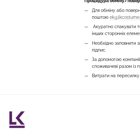
Процедура обміну/повер
Для обміну або поверн
поштою
ek@lkcostume
Акуратно спакувати то
інших сторонніх елемен
Необхідно заповнити за
підпис.
За допомогою компані
споживачеві разом із 
Витрати на пересилку 