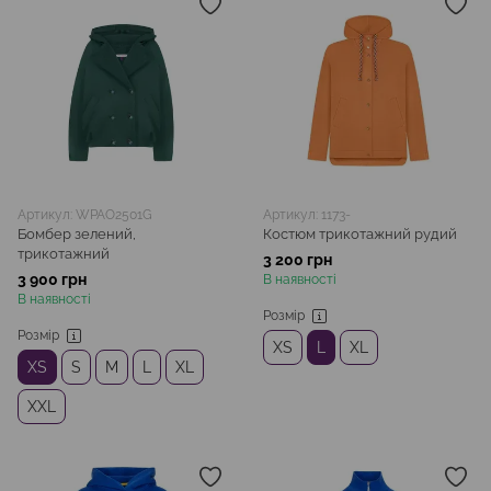
Артикул: WPAO2501G
Артикул: 1173-
Бомбер зелений,
Костюм трикотажний рудий
трикотажний
3 200 грн
3 900 грн
В наявності
В наявності
Розмір
Розмір
XS
L
XL
XS
S
M
L
XL
XXL