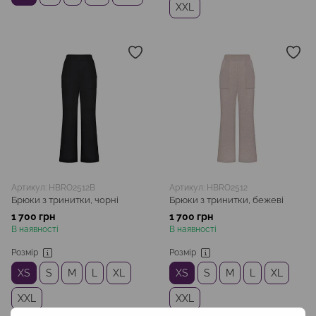
XXL
Артикул: HBRO2512B
Артикул: HBRO2512
Брюки з тринитки, чорні
Брюки з тринитки, бежеві
1 700 грн
1 700 грн
В наявності
В наявності
Розмір
Розмір
XS
S
M
L
XL
XS
S
M
L
XL
XXL
XXL