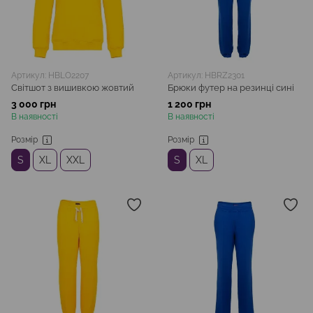
Артикул: HBLO2207
Артикул: HBRZ2301
Світшот з вишивкою жовтий
Брюки футер на резинці сині
3 000 грн
1 200 грн
В наявності
В наявності
Розмір
Розмір
S
XL
XXL
S
XL