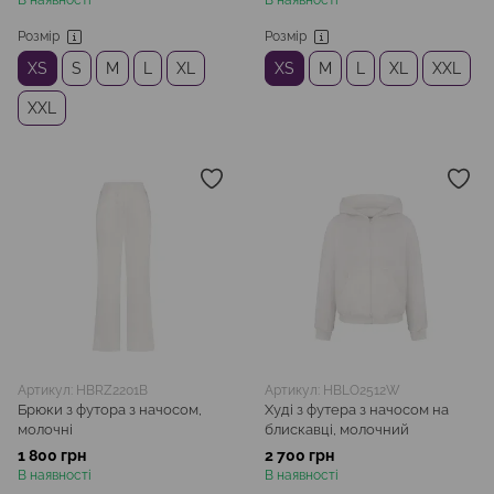
В наявності
В наявності
Розмір
Розмір
XS
S
M
L
XL
XS
M
L
XL
XXL
XXL
Артикул: HBRZ2201B
Артикул: HBLO2512W
Брюки з футора з начосом,
Худі з футера з начосом на
молочні
блискавці, молочний
1 800 грн
2 700 грн
В наявності
В наявності