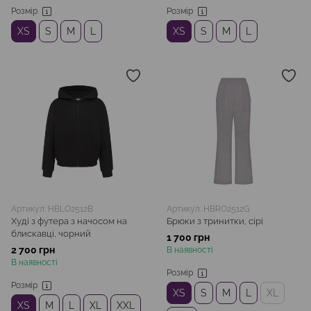
Розмір
Розмір
XS
S
M
L
XS
S
M
L
Артикул: HBLO2512B
Артикул: HBRO2512G
Худі з футера з начосом на
Брюки з тринитки, сірі
блискавці, чорний
1 700 грн
2 700 грн
В наявності
В наявності
Розмір
Розмір
XS
S
M
L
XL
XS
M
L
XL
XXL