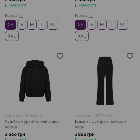
В наявності
В наявності
Розмір
Розмір
XS
S
M
L
XL
XS
S
M
L
XL
XXL
XXL
Артикул: HBLO2512B
Артикул: HBRZ2201W
Худі (каптурка) на блискавці,
Брюки з футора з начосом,
чорне
чорні
2 600 грн
1 800 грн