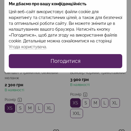
Ми дбаємо про вашу конфіденційність
Цей веб-сайт використовує файли cookie для
маркетингу та статистичних цілей, а також для безпечної
та оптимальної роботи сайту. Ви можете змінити це в
налаштуваннях вашого браузера. Натисніть кнопку
«Погодитися», щоб дати згоду на використання файлів
cookie. Детальніше можна ознайомитися на сторінці
Угода користувача
.
Погодитися
Артикул: WKOO2401
Артикул: WPAO2501
Світшот з тринитки, бежевий
Бомбер чорний, трикотажний
меланж
3 900 грн
2 300 грн
В наявності
В наявності
Розмір
Розмір
XS
S
M
L
XL
XS
S
M
L
XL
XXL