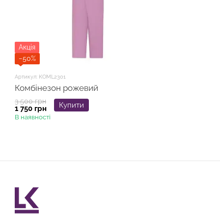
Акція
−50%
Артикул: KOML2301
Комбінезон рожевий
3 500 грн
Купити
1 750 грн
В наявності