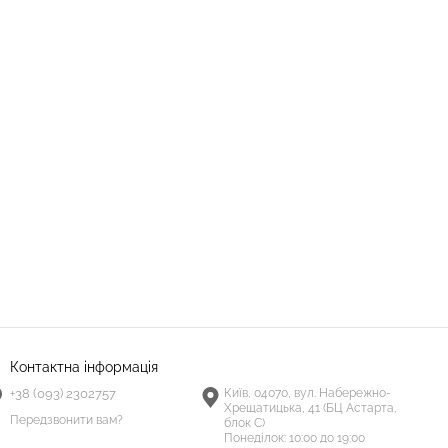
Контактна інформація
+38 (093) 2302757
Київ, 04070, вул. Набережно-
Хрещатицька, 41 (БЦ Астарта,
Передзвонити вам?
блок С)
Понеділок:
10:00 до 19:00