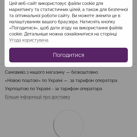
Цей веб-сайт використовує файли cookie для
маркетингу та статистичних цілей, а також для безпечної
та оптимальної роботи сайту. Ви можете змінити це в
Опис
налаштуваннях вашого браузера. Натисніть кнопку
«Погодитися», щоб дати згоду на використання файлів
Склад: тенсел 100%
cookie. Детальніше можна ознайомитися на сторінці
Довжина 65 см
Угода користувача
.
Погодитися
Доставка
Оплата
Гарантія
Самовивіз з нашого магазину — безкоштовно
«Новою поштою» по Україні — за тарифом оператора
Укрпоштою по Україні - за тарифом оператора
Більше інформації про доставку