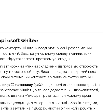
рі «soft white»
го комфорту. Ці штани поєднують у собі розслаблений
іткість ліній. Завдяки унікальному складу тканини, вони
ють відчуття легкості протягом усього дня.
гі
з глибокими м’якими складками від пояса, які створюють
ильну геометрію образу. Висока посадка та широкий пояс
рюючи витончений контраст із вільним силуетом штанин.
ни (50%) та тенселу (50%)
— це преміальне рішення для літа.
абезпечує міцність, а тенсел додає тканині шовковистості,
зволяє штанам м'яко драпіруватися при кожному кроці.
льно підходить для створення як casual-образів із кедами,
іантів із взуттям на підборах. Чистий білий колір робить їх