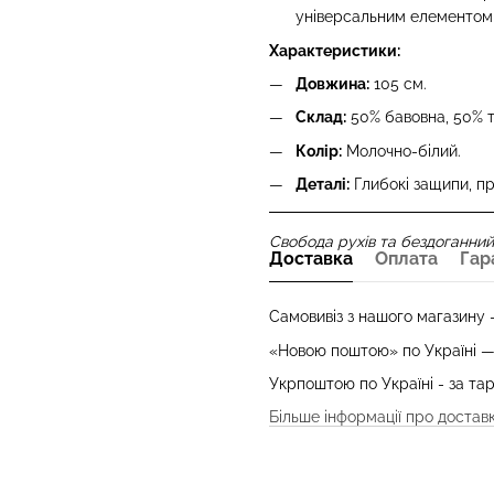
універсальним елементом б
Характеристики:
Довжина:
105 см.
Склад:
50% бавовна, 50% т
Колір:
Молочно-білий.
Деталі:
Глибокі защипи, при
Свобода рухів та бездоганний
Доставка
Оплата
Гар
Самовивіз з нашого магазину
«Новою поштою» по Україні 
Укрпоштою по Україні - за т
Більше інформації про достав