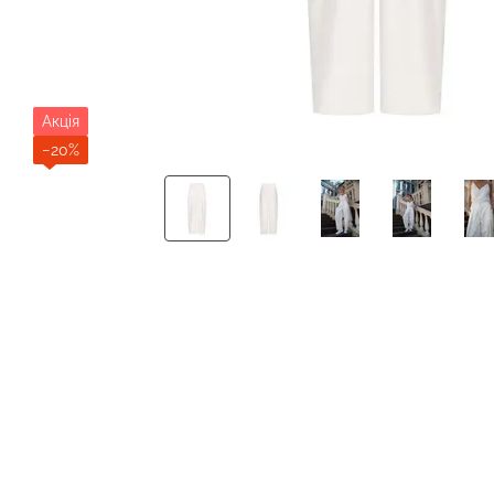
Акція
−20%