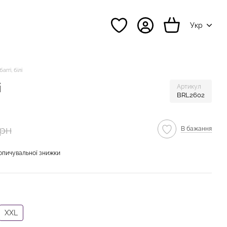
Укр
ггі, білі
і
Артикул
BRL2602
грн
В бажання
опичувальної знижки
XXL