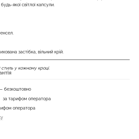
удь-якої світлої капсули.
енсел.
хована застібка, вільний крій.
 стиль у кожному кроці.
антія
 — безкоштовно
— за тарифом оператора
арифом оператора
ку