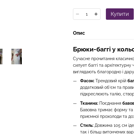
Купити
Опис
Брюки-баггі у кольо
Сучасне прочитання класично
силует баггі та архітектурну ч
виглядають благородно і дару
Фасон:
Трендовий крій
баг
додатковий об’єм та прав
підкреслюють талію, ство
Тканина:
Поєднання
бавов
Бавовна тримає форму та з
приємної прохолоди та до
Стиль:
Довжина 105 см ідеа
так і більш витончених вар