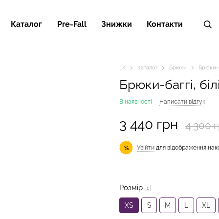
Каталог
Pre-Fall
Знижки
Контакти
LK
Каталог
Брюки
Брюки-ба
Брюки-баггі, біл
В наявності
Написати відгук
3 440 грн
4 300 
Увійти
для відображення нак
%
Розмір
XS
S
M
L
XL