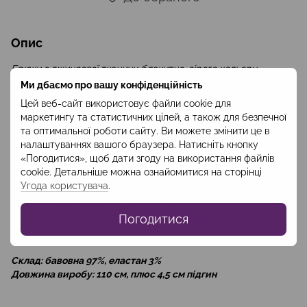
Опис
Брюки з джинсової тканини блакитно-сірого кольору
прямого силуету. Попереду під паском дві прорізні кишені,
Ми дбаємо про вашу конфіденційність
по бокам, нижче стегон прорізні
Цей веб-сайт використовує файли cookie для
кишені оздоблені листочками. Ця модель - елегантна версія
маркетингу та статистичних цілей, а також для безпечної
брюк-карго, коли є бажання в сумістити діловий та
та оптимальної роботи сайту. Ви можете змінити це в
спортивний стиль та додати родзинку образу.
налаштуваннях вашого браузера. Натисніть кнопку
«Погодитися», щоб дати згоду на використання файлів
Брюки гармонійні як з лаконічними футболками, лонгслівами
cookie. Детальніше можна ознайомитися на сторінці
чи сорочками, так і з романтичними блузами з рюшами та
Угода користувача
.
шлярками. Змінюючи доповнення до брюк Ви легко створите
модні та оригінальні образи на кожен день.
Погодитися
Артикул: BRO2401
Склад: бавовна 97%, еластан 3%
Довжина виробу: 110 см, плюс 4,5 см підгин