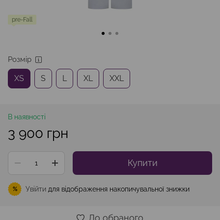
pre-Fall
Розмір
XS
S
L
XL
XXL
В наявності
3 900 грн
Купити
Увійти
для відображення накопичувальної знижки
%
До обраного