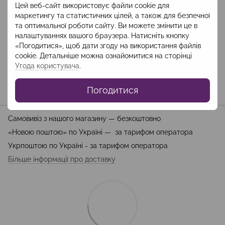
Цей веб-сайт використовує файли cookie для
маркетингу та статистичних цілей, а також для безпечної
та оптимальної роботи сайту. Ви можете змінити це в
Опис
налаштуваннях вашого браузера. Натисніть кнопку
«Погодитися», щоб дати згоду на використання файлів
Склад: бавовна -100%, підклад: віскоза 100%
cookie. Детальніше можна ознайомитися на сторінці
Довжина брюк: 115 см
Угода користувача
.
Погодитися
Доставка
Оплата
Гарантія
Самовивіз з нашого магазину — безкоштовно
«Новою поштою» по Україні — за тарифом оператора
Укрпоштою по Україні - за тарифом оператора
Більше інформації про доставку