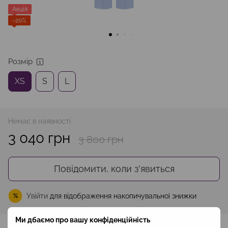
Акція
−20%
Розмір
XS
S
L
Немає в наявності
3 040 грн
3 800 грн
Повідомити, коли з'явиться
Увійти
для відображення накопичувальної знижки
%
Ми дбаємо про вашу конфіденційність
До обраного