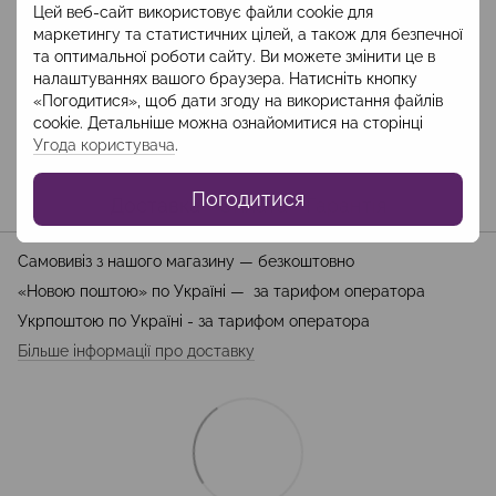
Цей веб-сайт використовує файли cookie для
маркетингу та статистичних цілей, а також для безпечної
та оптимальної роботи сайту. Ви можете змінити це в
Опис
налаштуваннях вашого браузера. Натисніть кнопку
«Погодитися», щоб дати згоду на використання файлів
Склад: бавовна -100%, підклад: віскоза 100%
cookie. Детальніше можна ознайомитися на сторінці
Довжина брюк: 115 см
Угода користувача
.
Погодитися
Доставка
Оплата
Гарантія
Самовивіз з нашого магазину — безкоштовно
«Новою поштою» по Україні — за тарифом оператора
Укрпоштою по Україні - за тарифом оператора
Більше інформації про доставку