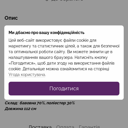
Опис
Брюки з трикотажної тринитки з начосом прямі, з резинкою
Ми дбаємо про вашу конфіденційність
на талії. Тканина, з якої виготовлені брюки, легкопереться в
пральній машині, не потребує прасування, довго зберігає
Цей веб-сайт використовує файли cookie для
колір.
маркетингу та статистичних цілей, а також для безпечної
та оптимальної роботи сайту. Ви можете змінити це в
Брюки представлені в двох кольорах: білий (молочний) та
налаштуваннях вашого браузера. Натисніть кнопку
чорний. Вони будуть доречними як при
«Погодитися», щоб дати згоду на використання файлів
прогулянках в прохолодну погоду, так і у домашньому
cookie. Детальніше можна ознайомитися на сторінці
затишку. Гармонійно виглядають з худі з такої же тканини з
Угода користувача
.
нашого асортименту. Водночас ми пропонуємо доповнити
такі костюми нашими футболками чи лонгслівами,
Погодитися
які у нас в наявності у різних кольорах.
Склад: бавовна 70%, поліестер 30%
Довжина 112 см
Доставка
Оплата
Гарантія