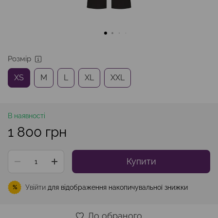
Розмір
XS
M
L
XL
XXL
В наявності
1 800 грн
Купити
Увійти
для відображення накопичувальної знижки
%
До обраного