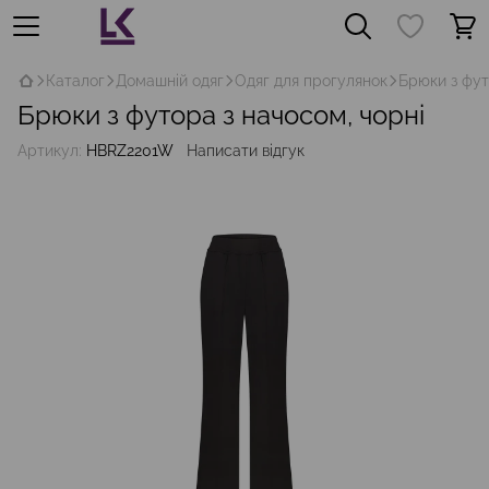
Каталог
Домашній одяг
Одяг для прогулянок
Брюки з фут
Брюки з футора з начосом, чорні
Артикул:
HBRZ2201W
Написати відгук