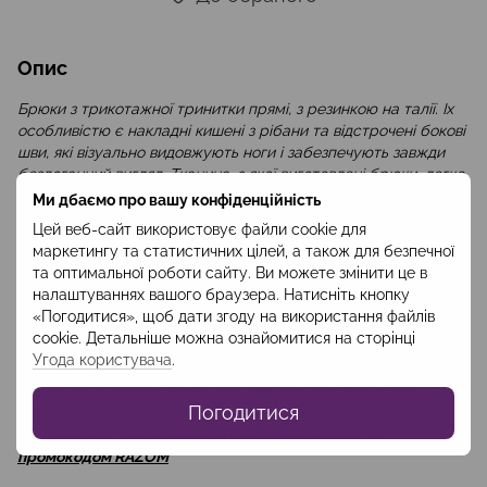
Опис
Брюки з трикотажної тринитки прямі, з резинкою на талії. Іх
особливістю є накладні кишені з рібани та відстрочені бокові
шви, які візуально видовжують ноги і забезпечують завжди
бездоганний вигляд. Тканина, з якої виготовлені брюки, легко
переться в пральній машині, не потребує прасування, довго
Ми дбаємо про вашу конфіденційність
зберігає колір.
Цей веб-сайт використовує файли cookie для
маркетингу та статистичних цілей, а також для безпечної
Брюки представлені в трьох кольорах: бежевий меланж,
та оптимальної роботи сайту. Ви можете змінити це в
світло-
налаштуваннях вашого браузера. Натисніть кнопку
сірий меланж та чорний. Вони будуть доречними як при
«Погодитися», щоб дати згоду на використання файлів
прогулянках в прохолодну погоду, так і у домашньому
cookie. Детальніше можна ознайомитися на сторінці
затишку.
Угода користувача
.
Гармонійно виглядають з худі або світшотами з такої
Погодитися
же тканини з нашого асортименту - при купівлі разом
(брюки+худі, або брюки+світшот) знижка 10% за
промокодом RAZOM