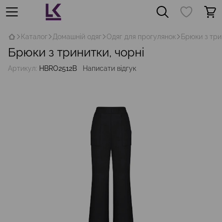
Каталог
Домашній одяг
Одяг для прогулянок
Брюки з три
Брюки з тринитки, чорні
Артикул:
HBRO2512B
Написати відгук