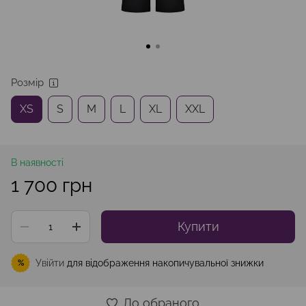
Розмір
XS
S
M
L
XL
XXL
В наявності
1 700 грн
Купити
Увійти
для відображення накопичувальної знижки
%
До обраного