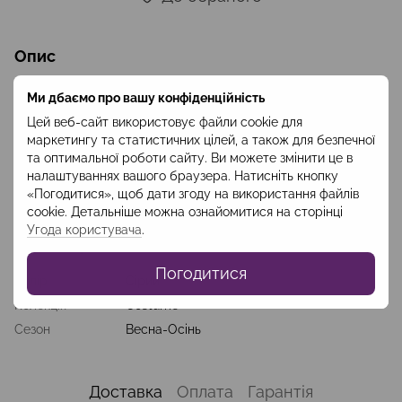
Опис
Стильна сіра блуза-безрукавка вільного крою. Виготовлена з
Ми дбаємо про вашу конфіденційність
шовку, вона ніжна на дотик, не мнеться, тому носити її
Цей веб-сайт використовує файли cookie для
комфортно навіть впродовж тривалого часу. Пасує до різних
маркетингу та статистичних цілей, а також для безпечної
фасонів брюк і спідниць, тому буде доречною для створення
та оптимальної роботи сайту. Ви можете змінити це в
образу в різних стилях. Також органічно виглядатиме в
налаштуваннях вашого браузера. Натисніть кнопку
комбінації з сорочкою або кардиганом в якості накидки.
«Погодитися», щоб дати згоду на використання файлів
Склад: 47% - шовк, 53% - полiестр Код: BLL1904
cookie. Детальніше можна ознайомитися на сторінці
Угода користувача
.
Характеристики
Погодитися
Колір
Сірий
Колекція
Costume
Сезон
Весна-Осінь
Доставка
Оплата
Гарантія