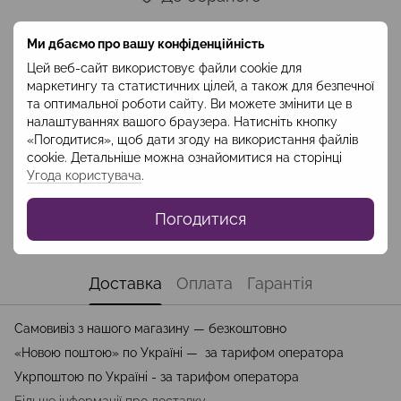
Ми дбаємо про вашу конфіденційність
Опис
Цей веб-сайт використовує файли cookie для
маркетингу та статистичних цілей, а також для безпечної
Склад: бавовна 100% Розпис в ручну Код: CBRV2402
та оптимальної роботи сайту. Ви можете змінити це в
налаштуваннях вашого браузера. Натисніть кнопку
Характеристики
«Погодитися», щоб дати згоду на використання файлів
cookie. Детальніше можна ознайомитися на сторінці
Колір
Беж
Угода користувача
.
Колекція
Weekend
Погодитися
Сезон
Весна-Літо
Доставка
Оплата
Гарантія
Самовивіз з нашого магазину — безкоштовно
«Новою поштою» по Україні — за тарифом оператора
Укрпоштою по Україні - за тарифом оператора
Більше інформації про доставку