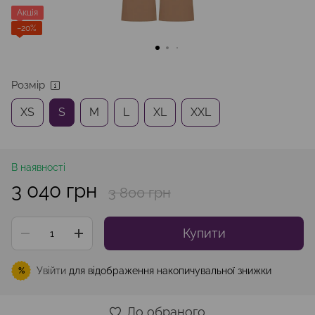
Акція
−20%
Розмір
XS
S
M
L
XL
XXL
В наявності
3 040 грн
3 800 грн
Купити
Увійти
для відображення накопичувальної знижки
%
До обраного