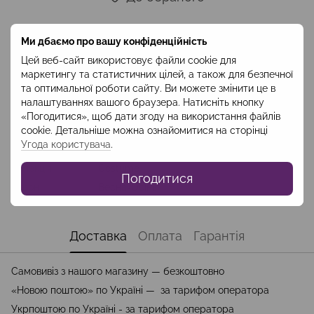
Ми дбаємо про вашу конфіденційність
Опис
Цей веб-сайт використовує файли cookie для
Склад: 60 % вовна,38 % поліестр, 2% еластан Довжина - 90 см
маркетингу та статистичних цілей, а також для безпечної
Код: CSPV2408
та оптимальної роботи сайту. Ви можете змінити це в
налаштуваннях вашого браузера. Натисніть кнопку
«Погодитися», щоб дати згоду на використання файлів
Характеристики
cookie. Детальніше можна ознайомитися на сторінці
Угода користувача
.
Колір
Чорний
Колекція
Costume
Погодитися
Сезон
Весна-Осінь
Доставка
Оплата
Гарантія
Самовивіз з нашого магазину — безкоштовно
«Новою поштою» по Україні — за тарифом оператора
Укрпоштою по Україні - за тарифом оператора