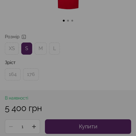
Розмір
XS
S
M
L
Зріст
164
176
В наявності
5 400 грн
Купити