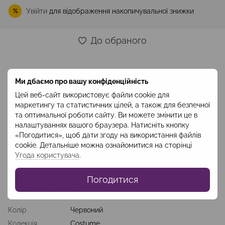
Увійти
для відображення накопичувальної знижки
%
До обраного
Опис
Ми дбаємо про вашу конфіденційність
Елегантна сукня з жакетоподібним верхом та спідницею
Цей веб-сайт використовує файли cookie для
типу “олівець” стане у пригоді жінкам, які, обираючи діловий
маркетингу та статистичних цілей, а також для безпечної
дрес-код, віддають перевагу темним кольорам і мінімуму
та оптимальної роботи сайту. Ви можете змінити це в
деталей. Стриманість і консервативність доповнені
оригінальним елементом у вигляді ґудзиків на ліфі, які
налаштуваннях вашого браузера. Натисніть кнопку
виглядають як ефектний елемент декору. Сукня виготовлена
«Погодитися», щоб дати згоду на використання файлів
з вовни, тому ідеально підійде для робочих буднів.
cookie. Детальніше можна ознайомитися на сторінці
Угода користувача
.
Склад: вовна 97%, еластан 3%; підклад: віскоза 100% Код:
SUO1905
Погодитися
Характеристики
Колір
Червоний
Колекція
Costume