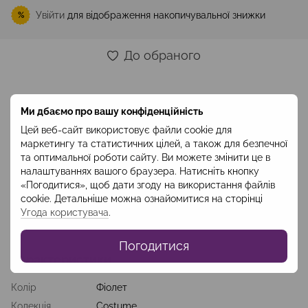
Увійти
для відображення накопичувальної знижки
%
До обраного
Опис
Ми дбаємо про вашу конфіденційність
Елегантна та лаконічна сукня найкращим чином підкреслює
Цей веб-сайт використовує файли cookie для
фігуру, зберігаючи при цьому стриманість і
маркетингу та статистичних цілей, а також для безпечної
консервативність. Відкритий, ефектний та широкий V-
та оптимальної роботи сайту. Ви можете змінити це в
подібний виріз, застібка-блискавка на спині, м’який
налаштуваннях вашого браузера. Натисніть кнопку
фіолетовий колір, спідниця нижче коліна. Сукня підійде і для
«Погодитися», щоб дати згоду на використання файлів
робочих буднів, і для корпоративів, і для святкових та
cookie. Детальніше можна ознайомитися на сторінці
культурних подій.
Угода користувача
.
Склад: в
іскоза-60%, ПЕ-35%, еластан-5% 
Код: 
SUV1902
Погодитися
Характеристики
Колір
Фіолет
Колекція
Costume