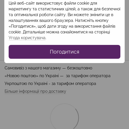
Цей веб-сайт використовує файли cookie для
маркетингу та статистичних цілей, а також для безпечної
та оптимальної роботи сайту. Ви можете змінити це в
Опис
налаштуваннях вашого браузера. Натисніть кнопку
«Погодитися», щоб дати згоду на використання файлів
Склад: поліестер 100%, підклад: віскоза 100%, Довжина 112 см
cookie. Детальніше можна ознайомитися на сторінці
Код: WBRZ2401
Угода користувача
.
Погодитися
Доставка
Оплата
Гарантія
Самовивіз з нашого магазину — безкоштовно
«Новою поштою» по Україні — за тарифом оператора
Укрпоштою по Україні - за тарифом оператора
Більше інформації про доставку