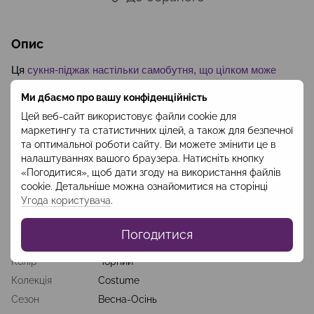
Опис
Ця
сукня-піджак настільки самобутня, що цілком може 
замінити діловий костюм. Строгості і солідності загальному 
Ми дбаємо про вашу конфіденційність
вигляду додає чорний колір. Трикотаж джерсі забезпечує 
відчуття максимального комфорту під час носіння. 
Цей веб-сайт використовує файли cookie для
Стриманість і загальний стиль дозволяють 
маркетингу та статистичних цілей, а також для безпечної
використовувати цю сукню як альтернативу костюму для 
та оптимальної роботи сайту. Ви можете змінити це в
роботи, що вимагає ділового дрес-коду, або у 
налаштуваннях вашого браузера. Натисніть кнопку
повсякденному житті: прогулянок та відпочинку. Сукня 
«Погодитися», щоб дати згоду на використання файлів
також може використовуватися як весняно-літній верхній 
cookie. Детальніше можна ознайомитися на сторінці
одяг на легку сукню, брюки з блузою тощо. 
Код: СSUO2101
Угода користувача
.
Характеристики
Погодитися
Колір
Чорний
Колекція
Costume
Сезон
Весна-Осінь