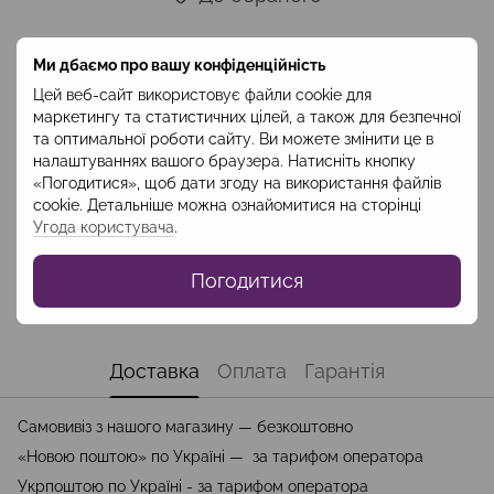
Ми дбаємо про вашу конфіденційність
Опис
Цей веб-сайт використовує файли cookie для
Склад: вовна 97%,еластан 3%, підклад:віскоза 100% Довжина
маркетингу та статистичних цілей, а також для безпечної
жакета -70 см Довжина рукавів -67 см Код: CJAV2403
та оптимальної роботи сайту. Ви можете змінити це в
налаштуваннях вашого браузера. Натисніть кнопку
«Погодитися», щоб дати згоду на використання файлів
Характеристики
cookie. Детальніше можна ознайомитися на сторінці
Угода користувача
.
Колір
Червоний
Колекція
Costume
Погодитися
Сезон
Весна-Осінь
Доставка
Оплата
Гарантія
Самовивіз з нашого магазину — безкоштовно
«Новою поштою» по Україні — за тарифом оператора
Укрпоштою по Україні - за тарифом оператора