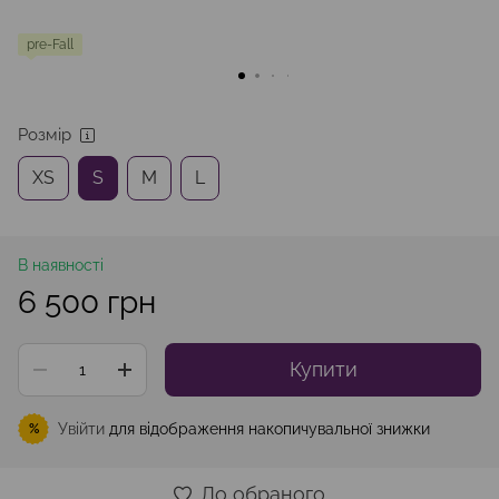
pre-Fall
Розмір
XS
S
M
L
В наявності
6 500 грн
Купити
Увійти
для відображення накопичувальної знижки
%
До обраного