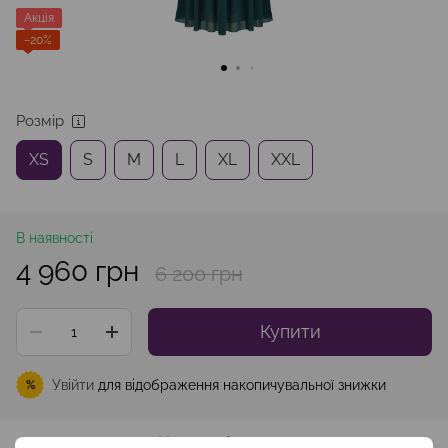
Акція
−20%
Розмір
XS
S
M
L
XL
XXL
В наявності
4 960 грн
6 200 грн
Купити
Увійти
для відображення накопичувальної знижки
%
До обраного