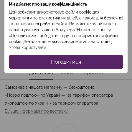
Ми дбаємо про вашу конфіденційність
Цей веб-сайт використовує файли cookie для
Опис
маркетингу та статистичних цілей, а також для безпечної
та оптимальної роботи сайту. Ви можете змінити це в
Склад: поліестер 100%
налаштуваннях вашого браузера. Натисніть кнопку
«Погодитися», щоб дати згоду на використання файлів
Довжина блузи - 60-65 см
cookie. Детальніше можна ознайомитися на сторінці
Довжина рукавів -70 см
Угода користувача
.
Довжина спідниці - 80-85 см
Погодитися
Доставка
Оплата
Гарантія
Самовивіз з нашого магазину — безкоштовно
«Новою поштою» по Україні — за тарифом оператора
Укрпоштою по Україні - за тарифом оператора
Більше інформації про доставку