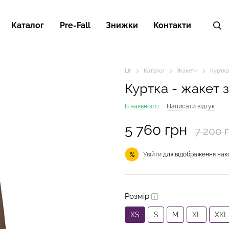
Каталог
Pre-Fall
Знижки
Контакти
LK
Каталог
Жакети
Куртка
Куртка - жакет 
В наявності
Написати відгук
5 760 грн
7 200 
Увійти
для відображення нак
%
Розмір
XS
S
M
XL
XXL