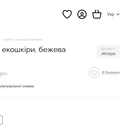
Укр
 - жакет з екошкіри, бежева
з екошкіри, бежева
Артикул
JAV2510
грн
В бажання
опичувальної знижки