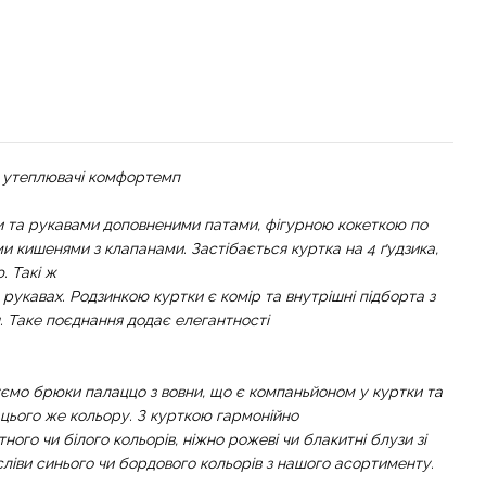
у утеплювачі комфортемп
 та рукавами доповненими патами, фігурною кокеткою по
и кишенями з клапанами. Застібається куртка на 4 ґудзика,
. Такі ж
рукавах. Родзинкою куртки є комір та внутрішні підборта з
н. Таке поєднання додає елегантності
уємо брюки палаццо з вовни, що є компаньйоном у куртки та
и цього же кольору. З курткою гармонійно
ого чи білого кольорів, ніжно рожеві чи блакитні блузи зі
ліви синього чи бордового кольорів з нашого асортименту.