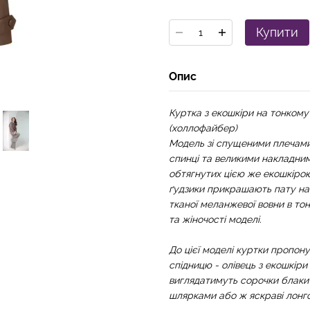
Купити
Опис
Куртка з екошкіри на тонком
(холлофайбер)
Модель зі спущеними плечами
спинці та великими накладним
обтягнутих цією же екошкірою
ґудзики прикрашають пату на 
тканої меланжевої вовни в то
та жіночості моделі.
До цієї моделі куртки пропон
спідницю - олівець з екошкір
виглядатимуть сорочки блакитн
шлярками або ж яскраві лонгс