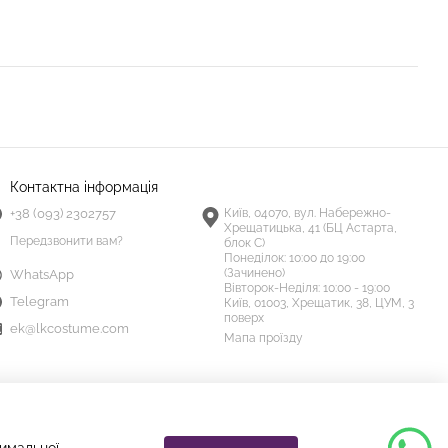
Контактна інформація
+38 (093) 2302757
Київ, 04070, вул. Набережно-
Хрещатицька, 41 (БЦ Астарта,
Передзвонити вам?
блок С)
Понеділок:
10:00 до 19:00
(Зачинено)
WhatsApp
Вівторок-Неділя:
10:00 - 19:00
Telegram
Київ, 01003, Хрещатик, 38, ЦУМ, 3
поверх
ek@lkcostume.com
Мапа проїзду