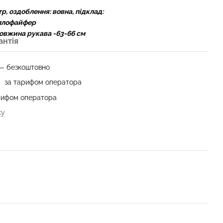
р, оздоблення: вовна, підклад:
оллофайфер
овжина рукава -63-66 см
антія
 — безкоштовно
— за тарифом оператора
арифом оператора
ку