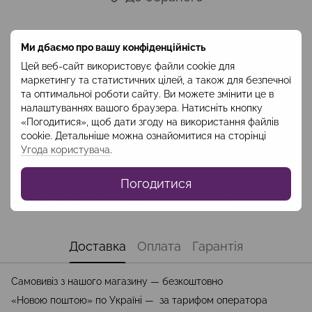
Опис
Ми дбаємо про вашу конфіденційність
Цей веб-сайт використовує файли cookie для
Ніжна і легка на дотик нічна сорочка світло-
маркетингу та статистичних цілей, а також для безпечної
сірого кольору з легкої, шовковистої віскози,
та оптимальної роботи сайту. Ви можете змінити це в
отже, забезпечить вам абсолютний комфорт
налаштуваннях вашого браузера. Натисніть кнопку
«Погодитися», щоб дати згоду на використання файлів
під час сну. Сорочка йде в комплекті з
cookie. Детальніше можна ознайомитися на сторінці
халатом, щоб подарувати вам відчуття
Угода користувача
.
ніжності перед сном і ніжно обгорнути
вранці.
Погодитися
Склад: віскоза 100%Код:HKOZ2004
Доставка
Оплата
Гарантія
Самовивіз з нашого магазину — безкоштовно
«Новою поштою» по Україні — за тарифом оператора