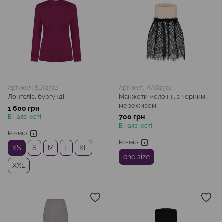
Артикул: BLV2504
Артикул: MAO2501
Лонгслів, бургунді
Манжети молочні, з чорним
мереживом
1 600 грн
700 грн
В наявності
В наявності
Розмір
Розмір
XS
S
M
L
XL
one size
XXL