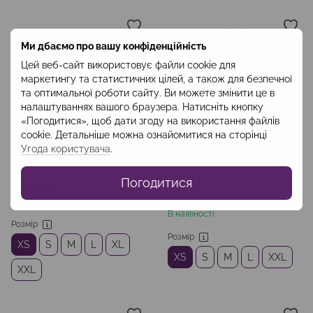
Ми дбаємо про вашу конфіденційність
Цей веб-сайт використовує файли cookie для
маркетингу та статистичних цілей, а також для безпечної
та оптимальної роботи сайту. Ви можете змінити це в
налаштуваннях вашого браузера. Натисніть кнопку
«Погодитися», щоб дати згоду на використання файлів
cookie. Детальніше можна ознайомитися на сторінці
Угода користувача
.
Артикул: JAZ2501B
Артикул: SUZ2601
Жакет в пайетки, чорний
Сукня-сліпдрес з мереживом,
Погодитися
чорна
3 900 грн
4 000 грн
В наявності
В наявності
Розмір
Розмір
XS
S
M
L
XL
XS
S
M
L
XXL
XXL