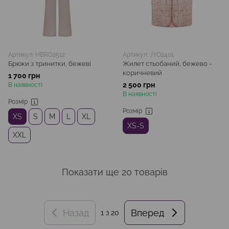
Артикул: HBRO2512
Артикул: JYO2401
Брюки з тринитки, бежеві
Жилет стьобаний, бежево -
коричневий
1 700 грн
2 500 грн
В наявності
В наявності
Розмір
Розмір
XS
S
M
L
XL
XS-S
XXL
Показати ще 20 товарів
Назад
Вперед
1
з 20