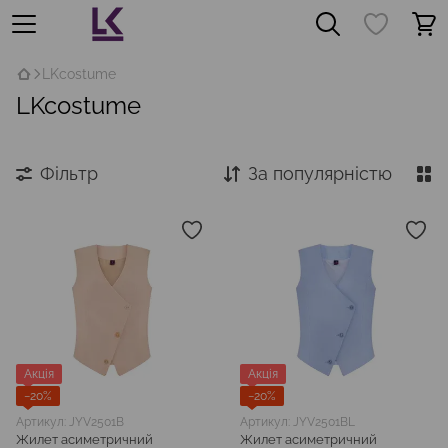
LKcostume
LKcostume
Фільтр
За популярністю
Акція
Акція
−20%
−20%
Артикул: JYV2501B
Артикул: JYV2501BL
Жилет асиметричний
Жилет асиметричний