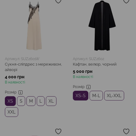
Артикул: SUZ2601W
Артикул: SUZ2602
Сукня-сліпдрес з мереживом,
Кафтан, велюр, чорний
айворі
5 000 грн
4 000 грн
В наявності
В наявності
Розмір
Розмір
XS-S
M-L
XL-XXL
XS
S
M
L
XL
XXL