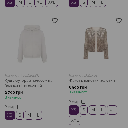
XS
M
L
XL
XXL
XS
S
M
L
Артикул: HBLO2512W
Артикул: JAZ2501
Худі з футера з начосом на
Жакет в пайетки, золотий
блискавці, молочний
3 900 грн
2 700 грн
В наявності
В наявності
Розмір
Розмір
XS
S
M
L
XL
XS
S
M
L
XXL