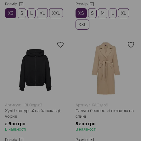
Розмір
Розмір
XS
S
L
XL
XXL
XS
S
M
L
XL
XXL
Артикул: HBLO2512B
Артикул: PAO2506
Худі (каптурка) на блискавці,
Пальто бежеве, зі складою на
чорне
спині
2 600 грн
8 200 грн
В наявності
В наявності
Розмір
Розмір