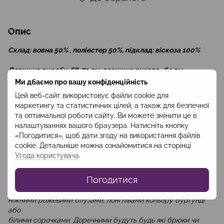
Опис
Склад: вовна 50% , поліестер 50%, підклад: віскоза 100%
Довжина виробу-68-71 см, довжина рукава -64 см
Ми дбаємо про вашу конфіденційність
Двобортне напівпальто з м’якої вовни, з класичним вшивним
Цей веб-сайт використовує файли cookie для
рукавом та прорізними кишенями, які оздоблені клапанами.
маркетингу та статистичних цілей, а також для безпечної
Родзинкою моделі є глубока склада по середині спинки, що
та оптимальної роботи сайту. Ви можете змінити це в
додає вільності, рухливості та розкутості лаконічним лініям
налаштуваннях вашого браузера. Натисніть кнопку
жакета.
«Погодитися», щоб дати згоду на використання файлів
cookie. Детальніше можна ознайомитися на сторінці
Напівпальто холодного бежевого кольору є хорошою базою
Угода користувача
.
для доповнення його моделями будь якого кольору. В цьому
сезоні ми пропонуємо з ним моно кольори – брюки,
Погодитися
джемпер.
Водночас, за бажанням, холодний беж чудово поєднується з
ніжними рожевими блузами, лонглівами кольору бургунді
або
білими сорочками. Доречними будуть будь які брюки чи