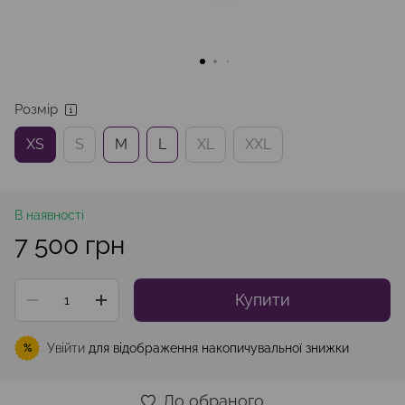
Розмір
XS
S
M
L
XL
XXL
В наявності
7 500 грн
Купити
Увійти
для відображення накопичувальної знижки
%
До обраного