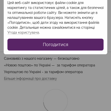
Цей веб-сайт використовує файли cookie для
маркетингу та статистичних цілей, а також для безпечної
та оптимальної роботи сайту. Ви можете змінити це в
Опис
налаштуваннях вашого браузера. Натисніть кнопку
«Погодитися», щоб дати згоду на використання файлів
Склад: бавовна-95%, еластан-5%
cookie. Детальніше можна ознайомитися на сторінці
Довжина 135 см
Угода користувача
.
Погодитися
Доставка
Оплата
Гарантія
Самовивіз з нашого магазину — безкоштовно
«Новою поштою» по Україні — за тарифом оператора
Укрпоштою по Україні - за тарифом оператора
Більше інформації про доставку