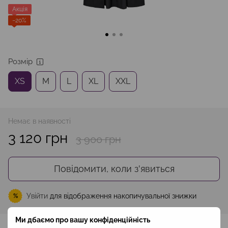
Акція
−20%
Розмір
XS
M
L
XL
XXL
Немає в наявності
3 120 грн
3 900 грн
Повідомити, коли з'явиться
Увійти
для відображення накопичувальної знижки
%
Ми дбаємо про вашу конфіденційність
До обраного