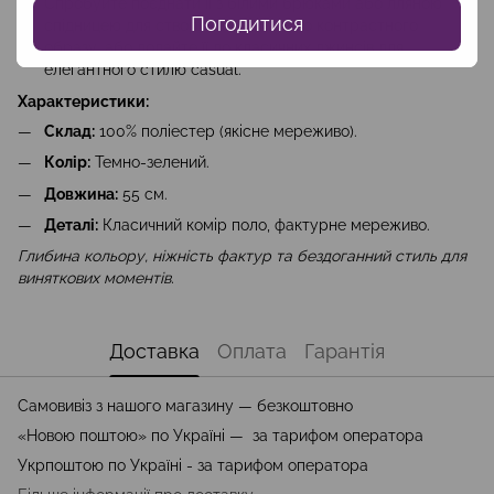
Спробуйте поєднати її з білими брюками або лляною
Погодитися
спідницею для створення стильного контрастного
образу, або додайте її до класичних джинсів для
елегантного стилю casual.
Характеристики:
Склад:
100% поліестер (якісне мереживо).
Колір:
Темно-зелений.
Довжина:
55 см.
Деталі:
Класичний комір поло, фактурне мереживо.
Глибина кольору, ніжність фактур та бездоганний стиль для
виняткових моментів.
Доставка
Оплата
Гарантія
Самовивіз з нашого магазину — безкоштовно
«Новою поштою» по Україні — за тарифом оператора
Укрпоштою по Україні - за тарифом оператора