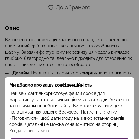
До обраного
Опис
Витончена інтерпретація класичного поло, яка перетворює
спортивний крій на втілення жіночності та особливого
шарму. Завдяки фактурному мереживу ця модель виглядає
глибоко, благородно та ідеально підходить для створення як
елегантних денних, так і вечірніх образів.
Дизайн:
Поєднання класичного комірця-поло та ніжного
мережива створює ефектний контраст. Модель має
Ми дбаємо про вашу конфіденційність
лаконічний крій довжиною 55 см, що дозволяє їй
гармонійно виглядати як із заправленим, так і з вільним
Цей веб-сайт використовує файли cookie для
краєм.
маркетингу та статистичних цілей, а також для безпечної
та оптимальної роботи сайту. Ви можете змінити це в
Матеріал:
100% поліестер. Мереживо з цього матеріалу
налаштуваннях вашого браузера. Натисніть кнопку
дуже зносостійке, чудово тримає форму, не
«Погодитися», щоб дати згоду на використання файлів
деформується після прання та зберігає насиченість
cookie. Детальніше можна ознайомитися на сторінці
свого глибокого темно-зеленого кольору надовго.
Угода користувача
.
Стилізація:
Це справжній акцентний елемент гардероба.