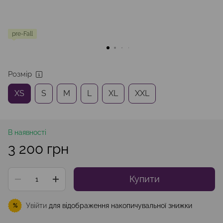
pre-Fall
Розмір
XS
S
M
L
XL
XXL
В наявності
3 200 грн
Купити
Увійти
для відображення накопичувальної знижки
%