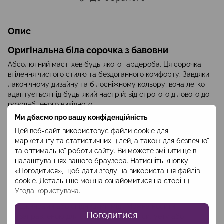
Опис
Оригінальна біла сорочка з бавовни
Абсолютний маст-хев будь-якого гардероба. Ця сорочка —
втілення чистого стилю та бездоганного комфорту. Завдяки
лаконічному дизайну та білосніжному кольору, вона легко
адаптується під будь-який настрій: від строгого ділового до
розслабленого вихідного.
Ми дбаємо про вашу конфіденційність
Дизайн:
Мінімалістичний крій із прихованою планкою
ґудзиків створює гладку, естетичну лінію. Відкладний
Цей веб-сайт використовує файли cookie для
комір та манжети додають образу завершеності та
маркетингу та статистичних цілей, а також для безпечної
трендовості.
та оптимальної роботи сайту. Ви можете змінити це в
налаштуваннях вашого браузера. Натисніть кнопку
Тканина:
100% високоякісна бавовна. Дихаючий матеріал
«Погодитися», щоб дати згоду на використання файлів
забезпечує комфортну терморегуляцію, приємний на
cookie. Детальніше можна ознайомитися на сторінці
дотик і має благородну матову текстуру.
Угода користувача
.
Стиль:
Ідеально поєднується з брюками-палаццо,
джинсами або спідницями міді. Можна носити
Погодитися
заправленою для створення чіткого силуету або