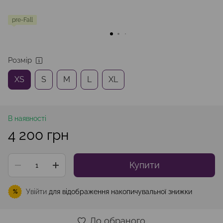
pre-Fall
Розмір
XS
S
M
L
XL
В наявності
4 200 грн
Купити
Увійти
для відображення накопичувальної знижки
%
До обраного