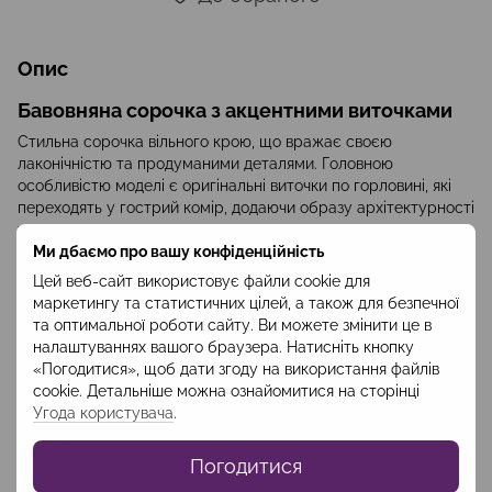
Опис
Бавовняна сорочка з акцентними виточками
Стильна сорочка вільного крою, що вражає своєю
лаконічністю та продуманими деталями. Головною
особливістю моделі є оригінальні виточки по горловині, які
переходять у гострий комір, додаючи образу архітектурності
та сучасного характеру.
Ми дбаємо про вашу конфіденційність
Дизайн:
Прихована планка для ґудзиків створює чистий,
мінімалістичний силует. Біла контрастна відстрочка на
Цей веб-сайт використовує файли cookie для
плечах та манжетах підкреслює високу якість виконання.
маркетингу та статистичних цілей, а також для безпечної
та оптимальної роботи сайту. Ви можете змінити це в
Тканина:
100% натуральна бавовна з легкою текстурою
налаштуваннях вашого браузера. Натисніть кнопку
деніму. Матеріал чудово тримає форму, дозволяє шкірі
«Погодитися», щоб дати згоду на використання файлів
дихати та виглядає бездоганно протягом усього дня.
cookie. Детальніше можна ознайомитися на сторінці
Стиль:
Сорочка ідеально поєднується з брюками з тієї ж
Угода користувача
.
серії для створення total-look, або ж з класичними
спідницями та джинсами.
Погодитися
Характеристики: