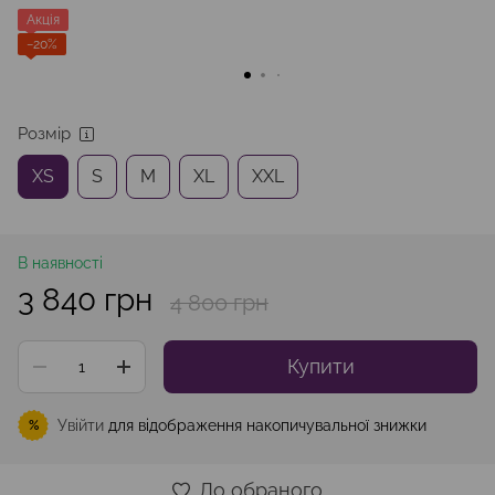
Акція
−20%
Розмір
XS
S
M
XL
XXL
В наявності
3 840 грн
4 800 грн
Купити
Увійти
для відображення накопичувальної знижки
%
До обраного