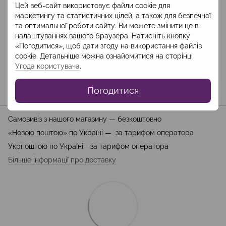
Цей веб-сайт використовує файли cookie для
маркетингу та статистичних цілей, а також для безпечної
та оптимальної роботи сайту. Ви можете змінити це в
Опис
налаштуваннях вашого браузера. Натисніть кнопку
«Погодитися», щоб дати згоду на використання файлів
Склад: Поліестер -100%, підклад -віскоза 100%
cookie. Детальніше можна ознайомитися на сторінці
Довжина виробу - 94-95 см
Угода користувача
.
Погодитися
Доставка
Оплата
Гарантія
Самовивіз з нашого магазину — безкоштовно
«Новою поштою» по Україні — за тарифом оператора
Укрпоштою по Україні - за тарифом оператора
Більше інформації про доставку