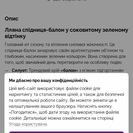
Опис
Лляна спідниця-балон у соковитому зеленому
відтінку
Головний хіт сезону та втілення сміливої жіночності. Ця
спідниця-балон зачаровує своїм архітектурним об'ємом та
глибоким, насиченим зеленим кольором. Вона створена для
того, щоб звичайний день перетворити на особливу подію.
Силует:
Трендовий крій
«балон»
з м'яким підгортанням
по подолу створює розкішний, повітряний об'єм. Чиста
Ми дбаємо про вашу конфіденційність
лінія талії без зайвих деталей балансує пишність спідниці,
роблячи силует неймовірно витонченим.
Цей веб-сайт використовує файли cookie для
маркетингу та статистичних цілей, а також для безпечної
Тканина:
Благородний мікс
льону (70%) та віскози (30%)
.
та оптимальної роботи сайту. Ви можете змінити це в
Високий вміст льону дозволяє тримати фірмову форму
налаштуваннях вашого браузера. Натисніть кнопку
«балона» та додає текстурності, а віскоза пом'якшує
«Погодитися», щоб дати згоду на використання файлів
матеріал, роблячи його приємним до тіла та стійкішим до
cookie. Детальніше можна ознайомитися на сторінці
зминання.
Угода користувача
.
Стилістичне рішення:
Довжина 80 см робить спідницю