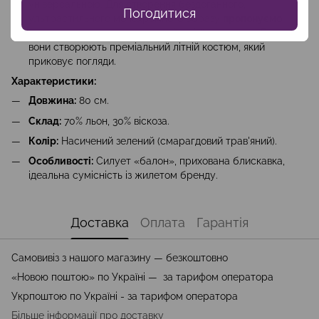
універсальною. Для створення бездоганного,
Погодитися
ультрастильного монохромного образу
пропонуємо
додати жилет у тон
, виконаний з тієї ж тканини. Разом
вони створюють преміальний літній костюм, який
приковує погляди.
Характеристики:
Довжина:
80 см.
Склад:
70% льон, 30% віскоза.
Колір:
Насичений зелений (смарагдовий трав'яний).
Особливості:
Силует «балон», прихована блискавка,
ідеальна сумісність із жилетом бренду.
Доставка
Оплата
Гарантія
Самовивіз з нашого магазину — безкоштовно
«Новою поштою» по Україні — за тарифом оператора
Укрпоштою по Україні - за тарифом оператора
Більше інформації про доставку