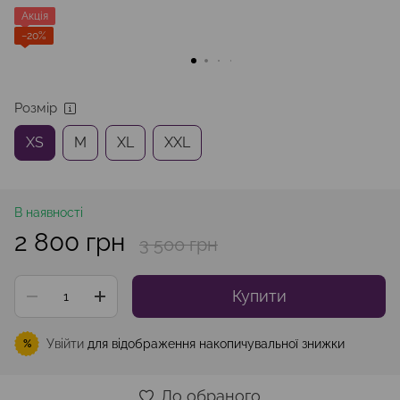
Акція
−20%
Розмір
XS
M
XL
XXL
В наявності
2 800 грн
3 500 грн
Купити
Увійти
для відображення накопичувальної знижки
%
До обраного