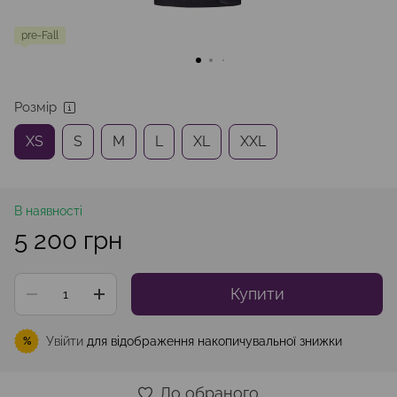
pre-Fall
Розмір
XS
S
M
L
XL
XXL
В наявності
5 200 грн
Купити
Увійти
для відображення накопичувальної знижки
%
До обраного