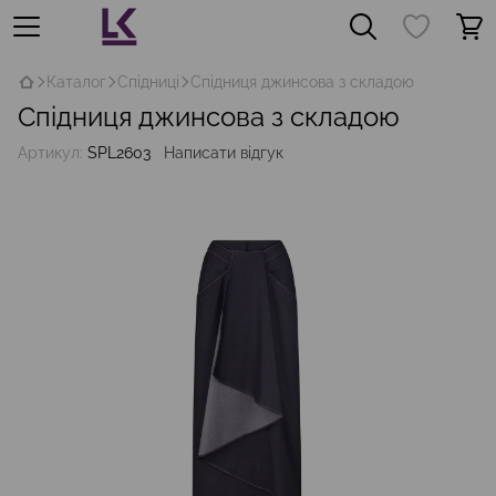
Каталог
Спідниці
Спідниця джинсова з складою
Спідниця джинсова з складою
Артикул:
SPL2603
Написати відгук