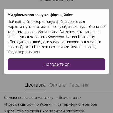
Ми дбаємо про вашу конфіденційність
Опис
Цей веб-сайт використовує файли cookie для
Склад: поліестер 100%
маркетингу та статистичних цілей, а також для безпечної
Довжина 80см
та оптимальної роботи сайту. Ви можете змінити це в
налаштуваннях вашого браузера. Натисніть кнопку
«Погодитися», щоб дати згоду на використання файлів
Характеристики
cookie. Детальніше можна ознайомитися на сторінці
Угода користувача
.
Колір
Бежевий
Колекція
Weekend
Погодитися
Сезон
Весна-Літо
Доставка
Оплата
Гарантія
Самовивіз з нашого магазину — безкоштовно
«Новою поштою» по Україні — за тарифом оператора
Укрпоштою по Україні - за тарифом оператора