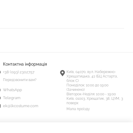
Контактна інформація
+38 (093) 2302757
Київ, 04070, вул. Набережно-
Хрещатицька, 41 (БЦ Астарта,
Передзвонити вам?
блок С)
Понеділок:
10:00 до 19:00
(Зачинено)
WhatsApp
Вівторок-Неділя:
10:00 - 19:00
Telegram
Київ, 01003, Хрещатик, 38, ЦУМ, 3
поверх
ek@lkcostume.com
Мапа проїзду