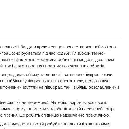
жіночності. Завдяки крою «сонце» вона створює неймовірно
 граціозно рухається під час ходьби. Глибокий темно-
і з ніжною фактурою мережива робить цю модель ідеальним
й, так і для створення виразних повсякденних образів.
онце» додає об’єму та легкості, витончено підкреслюючи
м) є найбільш універсальною та елегантною, що дозволяє
витонченим взуттям на підборах, так і з більш розслабленими
(високоякісне мереживо). Матеріал вирізняється своєю
тримає форму, не мнеться та зберігає свій насичений колір
го прання, що робить спідницю надзвичайно практичною.
дає самодостатньо. Спробуйте поєднати її з шовковими