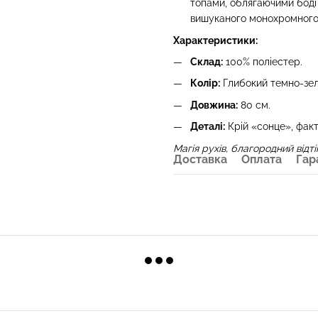
топами, облягаючими бод
вишуканого монохромного
Характеристики:
Склад:
100% поліестер.
Колір:
Глибокий темно-зел
Довжина:
80 см.
Деталі:
Крій «сонце», фак
Магія рухів, благородний від
Доставка
Оплата
Гар