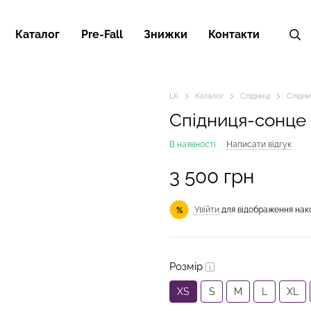
Каталог
Pre-Fall
Знижки
Контакти
LK
Каталог
Спідниці
Спідн
Спідниця-сонце
В наявності
Написати відгук
3 500 грн
Увійти
для відображення нак
%
Розмір
XS
S
M
L
XL