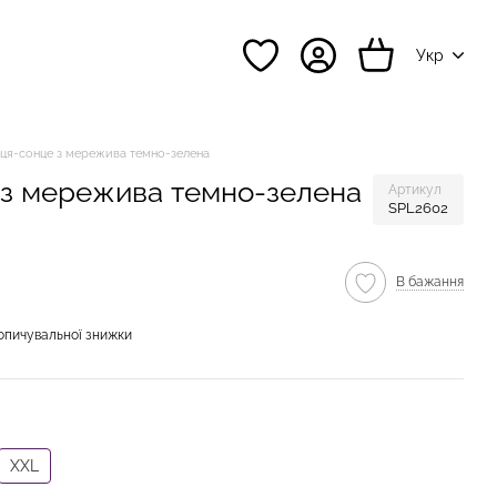
Укр
иця-сонце з мережива темно-зелена
 з мережива темно-зелена
Артикул
SPL2602
В бажання
опичувальної знижки
XXL