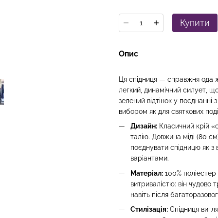
Купити
Опис
Ця спідниця — справжня ода 
легкий, динамічний силует, що
зелений відтінок у поєднанн
вибором як для святкових поді
Дизайн:
Класичний крій «с
талію. Довжина міді (80 с
поєднувати спідницю як з 
варіантами.
Матеріал:
100% поліестер 
витривалістю: він чудово 
навіть після багаторазово
Стилізація:
Спідниця вигля