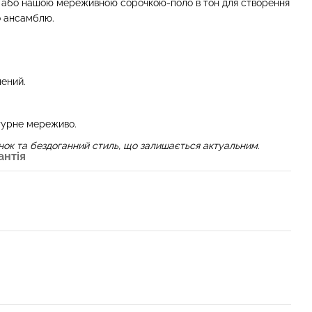
і або нашою мереживною сорочкою-поло в тон для створення
 ансамблю.
ений.
турне мереживо.
тінок та бездоганний стиль, що залишається актуальним.
антія