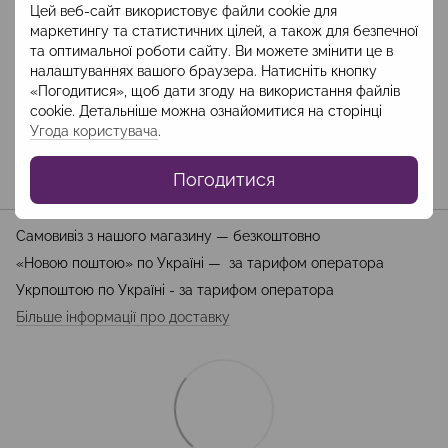
Цей веб-сайт використовує файли cookie для
маркетингу та статистичних цілей, а також для безпечної
та оптимальної роботи сайту. Ви можете змінити це в
Опис
налаштуваннях вашого браузера. Натисніть кнопку
«Погодитися», щоб дати згоду на використання файлів
Склад: поліестер 100%
cookie. Детальніше можна ознайомитися на сторінці
Довжина -85 см
Угода користувача
.
Погодитися
Доставка
Оплата
Гарантія
Самовивіз з нашого магазину — безкоштовно
«Новою поштою» по Україні — за тарифом оператора
Укрпоштою по Україні - за тарифом оператора
Більше інформації про доставку