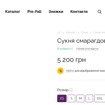
Каталог
Pre-Fall
Знижки
Контакти
LK
Каталог
Сукні
Сукня см
Сукня смарагдо
В наявності
Написати відгук
5 200 грн
Увійти
для відображення нак
%
Розмір
XS
S
M
L
XXL