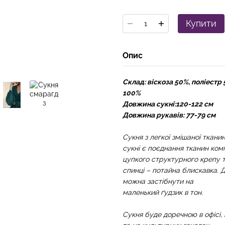
Купити
Опис
Склад: віскоза 50%, поліестр
100%
Довжина сукні:120-122 см
Довжина рукавів: 77-79 см
Сукня з легкої змішаної ткан
сукні є поєднання тканин ком
цупкого структурного крепу т
спинці – потайна блискавка. 
можна застібнути на
маленький ґудзик в тон.
Сукня буде доречною в офісі, 