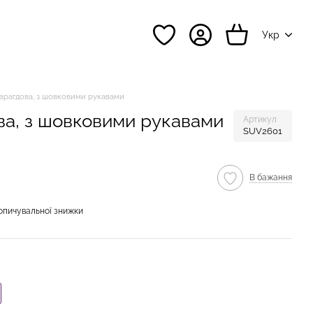
Укр
арагдова, з шовковими рукавами
ва, з шовковими рукавами
Артикул
SUV2601
В бажання
опичувальної знижки