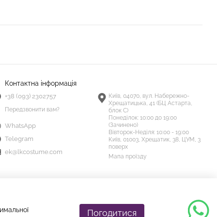
Контактна інформація
+38 (093) 2302757
Київ, 04070, вул. Набережно-
Хрещатицька, 41 (БЦ Астарта,
Передзвонити вам?
блок С)
Понеділок:
10:00 до 19:00
(Зачинено)
WhatsApp
Вівторок-Неділя:
10:00 - 19:00
Telegram
Київ, 01003, Хрещатик, 38, ЦУМ, 3
поверх
ek@lkcostume.com
Мапа проїзду
тимальної
Погодитися