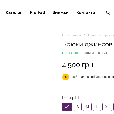
Каталог
Pre-Fall
Знижки
Контакти
LK
Каталог
Брюки
Брюки 
Брюки джинсові
В наявності
Написати відгук
4 500 грн
Увійти
для відображення нак
%
Розмір
XS
S
M
L
XL