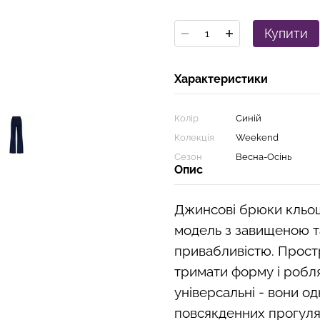
Купити
Характеристики
Колір
Синій
Колекція
Weekend
Сезон
Весна-Осінь
Опис
Джинсові брюки кльош 
модель з завищеною т
привабливістю. Прост
тримати форму і робля
універсальні - вони од
повсякденних прогуляно