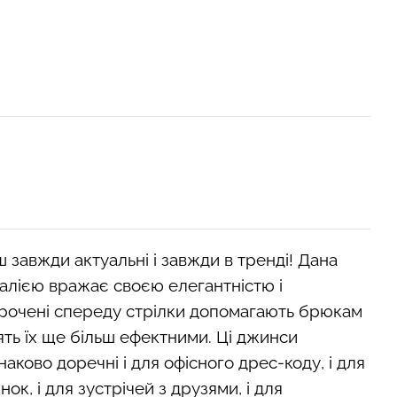
завжди актуальні і завжди в тренді! Дана
алією вражає своєю елегантністю і
рочені спереду стрілки допомагають брюкам
ть їх ще більш ефектними. Ці джинси
наково доречні і для офісного дрес-коду, і для
к, і для зустрічей з друзями, і для