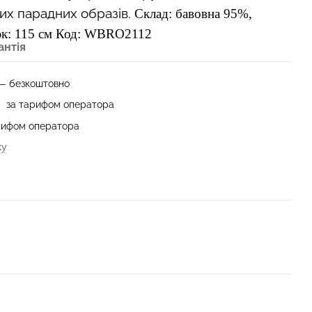
х парадних образів.
Склад: бавовна 95%, 
к: 115 см
Код: WBRO2112
антія
 — безкоштовно
— за тарифом оператора
арифом оператора
ку