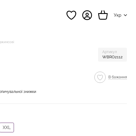
Укр
джинсові
Артикул
WBRO2112
В бажання
опичувальної знижки
XXL