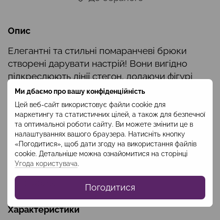
Опис
Елегантні та стильні помаранчеві брюки
створені дарувати настрій! Вони вигідно
підкреслюють лінії стегон, додаючи фігурі
привабливості. Прострочені стрілки спереду
Ми дбаємо про вашу конфіденційність
допомагають тримати форму. Особливого
Цей веб-сайт використовує файли cookie для
шарму додають легкий кльош і розріз
маркетингу та статистичних цілей, а також для безпечної
та оптимальної роботи сайту. Ви можете змінити це в
попереду. За допомогою цих брюк ви можете
налаштуваннях вашого браузера. Натисніть кнопку
створювати модні і оригінальні ансамблі на
«Погодитися», щоб дати згоду на використання файлів
кожен день.
cookie. Детальніше можна ознайомитися на сторінці
Угода користувача
.
Склад:бавовна -95%; еластан- 5%
Довжина брюк -115 см
Код: CBRO2106
Погодитися
Характеристики