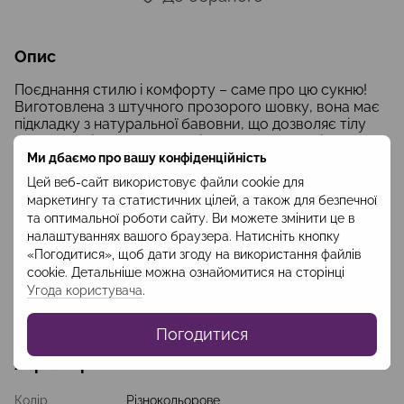
Опис
Поєднання стилю і комфорту –
саме про цю
сукню!
Виготовлена
з штучного прозорого шовку,
вона має
підкладку з натуральної бавовни, що дозволяє тілу
дихати навіть у спекотну літню погоду. Оригінальний
квітковий принт,
шлярки, що розташовані по
Ми дбаємо про вашу конфіденційність
вертикалі
, дає можливість виділити свій
Цей веб-сайт використовує файли cookie для
повсякденний образ з числа інших навіть попри
маркетингу та статистичних цілей, а також для безпечної
повністю закритий верх і спідницю “міді”. Чудове
та оптимальної роботи сайту. Ви можете змінити це в
рішення для теплої пори року або тематичної вечірки!
налаштуваннях вашого браузера. Натисніть кнопку
Склад: поліестер -100%;
«Погодитися», щоб дати згоду на використання файлів
Підклад: бавовна 100%
cookie. Детальніше можна ознайомитися на сторінці
Довжина сукні 124-127 см;
Угода користувача
.
Довжина рукава: 65-67 см
Код: WSUZ2205
Погодитися
Характеристики
Колір
Різнокольорове