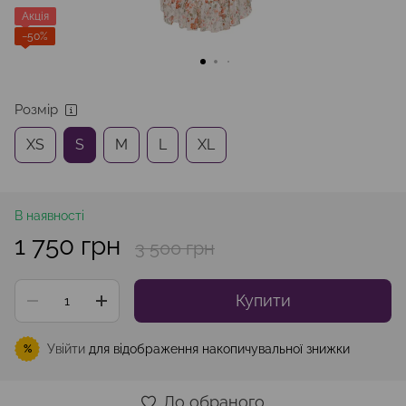
Акція
−50%
Розмір
XS
S
M
L
XL
В наявності
1 750 грн
3 500 грн
Купити
Увійти
для відображення накопичувальної знижки
%
До обраного