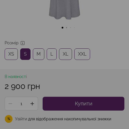
Розмір
XS
S
M
L
XL
XXL
В наявності
2 900 грн
Купити
Увійти
для відображення накопичувальної знижки
%