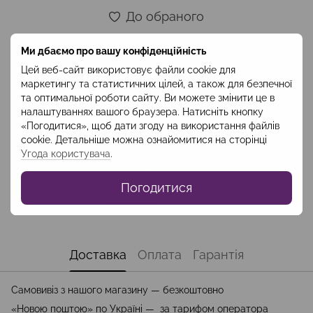
До обраного
Ми дбаємо про вашу конфіденційність
Опис
Цей веб-сайт використовує файли cookie для
маркетингу та статистичних цілей, а також для безпечної
Склад: бавовна 95%, поліестр 5% Довжина виробу: 128 - 133
та оптимальної роботи сайту. Ви можете змінити це в
см Довжина рукава: 50-52 см Код: SUV2301
налаштуваннях вашого браузера. Натисніть кнопку
«Погодитися», щоб дати згоду на використання файлів
Характеристики
cookie. Детальніше можна ознайомитися на сторінці
Угода користувача
.
Колір
Різнокольорове
Погодитися
Колекція
Weekend
Сезон
Весна-Осінь
Доставка
Оплата
Гарантія
Самовивіз з нашого магазину — безкоштовно
«Новою поштою» по Україні — за тарифом оператора