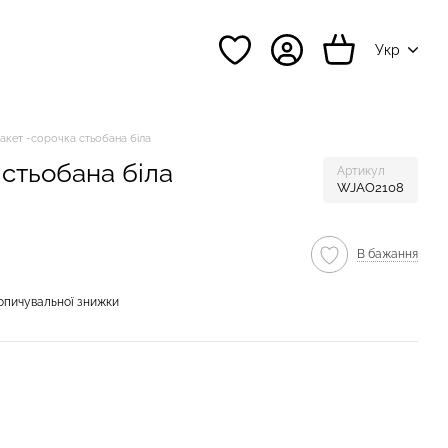
Укр
акет -сорочка стьобана біла
стьобана біла
Артикул
WJAO2108
В бажання
опичувальної знижки