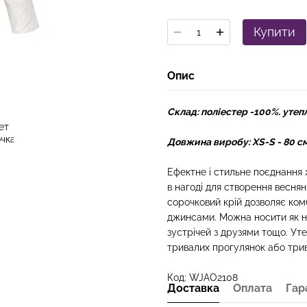
Купити
Опис
Склад: поліестер -100%. уте
Довжина виробу: XS-S - 80 см
Ефектне і стильне поєднання 
в нагоді для створення весняни
сорочковий крій дозволяє ком
джинсами. Можна носити як на
зустрічей з друзями тощо. Ут
тривалих прогулянок або три
Код: WJAO2108
Доставка
Оплата
Гар