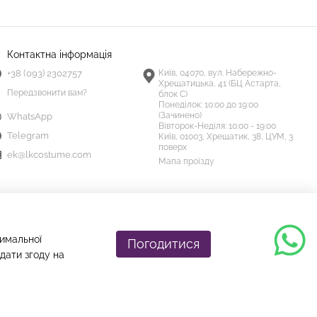
Контактна інформація
+38 (093) 2302757
Київ, 04070, вул. Набережно-
Хрещатицька, 41 (БЦ Астарта,
Передзвонити вам?
блок С)
Понеділок:
10:00 до 19:00
(Зачинено)
WhatsApp
Вівторок-Неділя:
10:00 - 19:00
Telegram
Київ, 01003, Хрещатик, 38, ЦУМ, 3
поверх
ek@lkcostume.com
Мапа проїзду
тимальної
Погодитися
дати згоду на