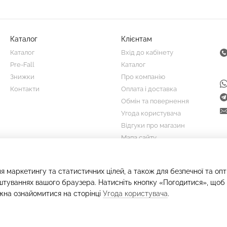
Каталог
Клієнтам
Каталог
Вхід до кабінету
Pre-Fall
Каталог
Знижки
Про компанію
Контакти
Оплата і доставка
Обмін та повернення
Угода користувача
Відгуки про магазин
Мапа сайту
Ми в соцмережах
я маркетингу та статистичних цілей, а також для безпечної та оп
штуваннях вашого браузера. Натисніть кнопку «Погодитися», щоб 
жна ознайомитися на сторінці
Угода користувача
.