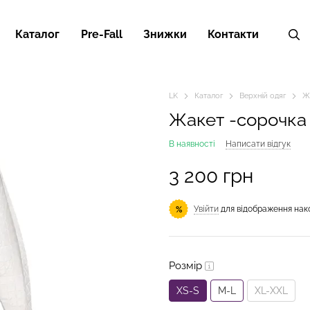
Каталог
Pre-Fall
Знижки
Контакти
LK
Каталог
Верхній одяг
Ж
Жакет -сорочка 
В наявності
Написати відгук
3 200 грн
Увійти
для відображення нак
%
Розмір
XS-S
M-L
XL-XXL