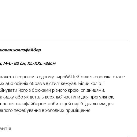
плювач:холлофайбер
; М-L- 82 см; XL-XXL -84см
жакета і сорочки в одному виробі! Цей жакет-сорочка стане
х або осінніх образів в стилі кежуал. Білий колір і
бінувати його з брюками різного крою, спідницями,
кидку або як деталь верхньої частини для прогулянок,
еплення холофайбером робить цей виріб ідеальним для
валого перебування в холодних приміщення
антія