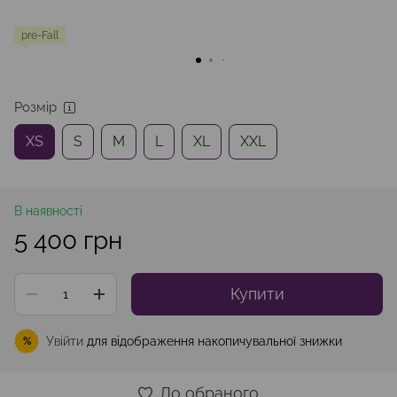
pre-Fall
Розмір
XS
S
M
L
XL
XXL
В наявності
5 400 грн
Купити
Увійти
для відображення накопичувальної знижки
%
До обраного