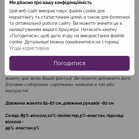
Ми дбаємо про вашу конфіденційність
Ви любите вільні жакети – рекомендуємо брати на розмір
більше. На моделі, у якої розмір XS жакет розміру S. Якщо ж
Цей веб-сайт використовує файли cookie для
Вам до вподоби щоб жакет повторював лінії фігури – беріть
маркетингу та статистичних цілей, а також для безпечної
на
та оптимальної роботи сайту. Ви можете змінити це в
розмір згідно з нашою Таблицею розмірів. Якщо любите
налаштуваннях вашого браузера. Натисніть кнопку
щільне
«Погодитися», щоб дати згоду на використання файлів
прилягання по фігурі – беріть на розмір менше.
cookie. Детальніше можна ознайомитися на сторінці
Угода користувача
.
Жакет чудово поєднується з брюками та спідницею цієї
капсули
Погодитися
чи іншими з нашого асортименту. Крім того, лаконічний
вигляд
жакету дає волю Вашій фантазії: Ви можете доповнити його
блузами з оборками, сорочками, майками в тон або
контрастні.
Довжина жакета 64-67 см, довжина рукавів -62 см
Склад: 85%-віскоза,10%-поліестер,5%-еластан, підклад:
віскоза -
95%, еластан 5%