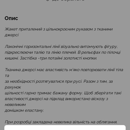
Опис
Жакет приталений з цільнокроєним рукавом з тканини
джерсі
Лаконічні горизонтальні лінії візуально витончують фігуру,
підкреслюючи талію та лінію плечей. В рельєфах по пілочці
кишені. Застібка -три потайні золотисті кнопки.
Тканина джерсі має властивість м’яко повторювати лінії тіла
та
за необхідності розтягуватися при русі. Разом з тим, за
рахунок
щільності гарно тримає бажану форму. Щоб зберігати такі
властивості джерсі на підклад використано віскозу з
невеликим
домішком еластану.
При розробці закладена невелика вільність на облягання.
Якщо