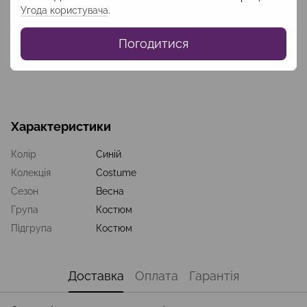
форм та кольорів, джинсів, шовкових брюк, блуз,
Угода користувача
.
сорочок та топів з нашого асортименту.
Погодитися
Жакет є в двох кольорах: смарагдовому та
рожевому
Характеристики
Колір
Синій
Колекція
Costume
Сезон
Весна
Група
Костюм
Підгрупа
Костюм
Доставка
Оплата
Гарантія