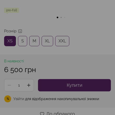
pre-Fall
Розмір
XS
S
M
XL
XXL
В наявності
6 500 грн
Купити
Увійти
для відображення накопичувальної знижки
%
До обраного