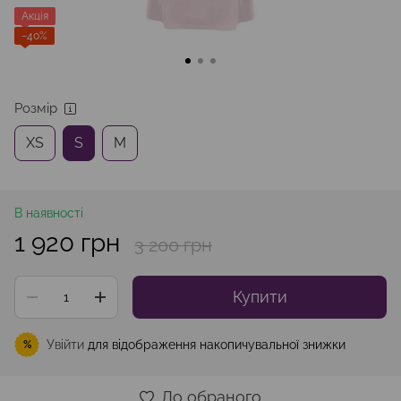
Акція
−40%
Розмір
XS
S
M
В наявності
1 920 грн
3 200 грн
Купити
Увійти
для відображення накопичувальної знижки
%
До обраного