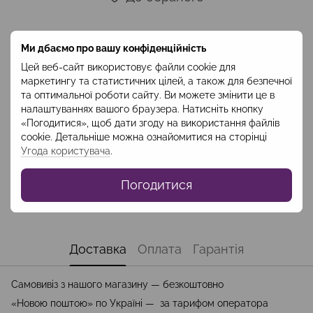
Опис
Ми дбаємо про вашу конфіденційність
Цей веб-сайт використовує файли cookie для
Склад: віскоза 100%
маркетингу та статистичних цілей, а також для безпечної
Довжина:110 см
та оптимальної роботи сайту. Ви можете змінити це в
Код: SUV2302
налаштуваннях вашого браузера. Натисніть кнопку
«Погодитися», щоб дати згоду на використання файлів
Характеристики
cookie. Детальніше можна ознайомитися на сторінці
Угода користувача
.
Колір
Рожевий
Колекція
Weekend
Погодитися
Сезон
Весна-Літо
Доставка
Оплата
Гарантія
Самовивіз з нашого магазину — безкоштовно
«Новою поштою» по Україні — за тарифом оператора