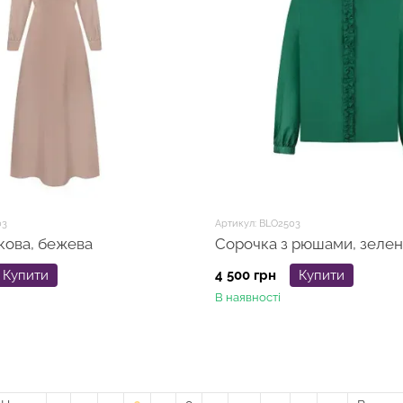
03
Артикул: BLO2503
кова, бежева
Сорочка з рюшами, зелен
Купити
4 500 грн
Купити
В наявності