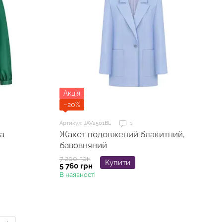
Акція
−20%
Артикул: JAV2501BL
1
а
Жакет подовжений блакитний,
бавовняний
7 200 грн
Купити
5 760 грн
В наявності