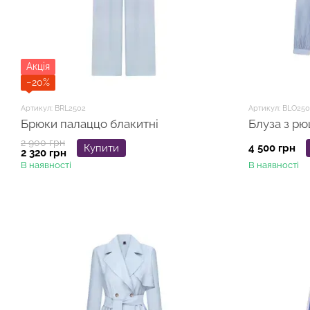
Акція
−20%
Артикул: BRL2502
Артикул: BLO250
Брюки палаццо блакитні
Блуза з рю
2 900 грн
Купити
4 500 грн
2 320 грн
В наявності
В наявності