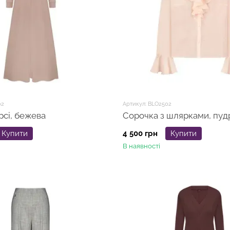
02
Артикул: BLO2502
сі, бежева
Сорочка з шлярками, пуд
Купити
4 500 грн
Купити
В наявності