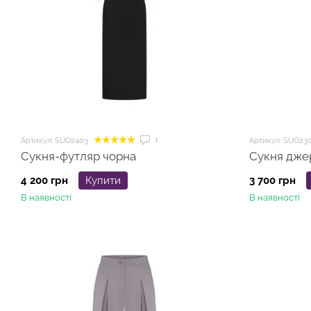
1
Артикул: SUO2403
Артикул: SUO23
Сукня-футляр чорна
Сукня джер
4 200 грн
Купити
3 700 грн
В наявності
В наявності