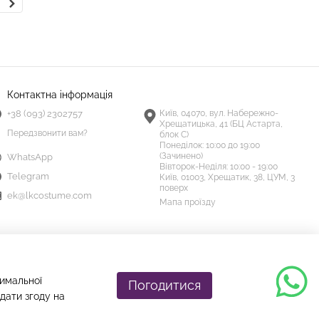
д
Контактна інформація
+38 (093) 2302757
Київ, 04070, вул. Набережно-
Хрещатицька, 41 (БЦ Астарта,
Передзвонити вам?
блок С)
Понеділок:
10:00 до 19:00
(Зачинено)
WhatsApp
Вівторок-Неділя:
10:00 - 19:00
Telegram
Київ, 01003, Хрещатик, 38, ЦУМ, 3
поверх
ek@lkcostume.com
Мапа проїзду
тимальної
Погодитися
дати згоду на