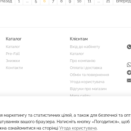
Назад
1
...
5
6
7
8
9
10
11
...
21
Впере
Каталог
Клієнтам
Каталог
Вхід до кабінету
Pre-Fall
Каталог
Знижки
Про компанію
Контакти
Оплата і доставка
Обмін та повернення
Угода користувача
Відгуки про магазин
Мапа сайту
Ми в соцмережах
я маркетингу та статистичних цілей, а також для безпечної та оп
штуваннях вашого браузера. Натисніть кнопку «Погодитися», щоб 
жна ознайомитися на сторінці
Угода користувача
.