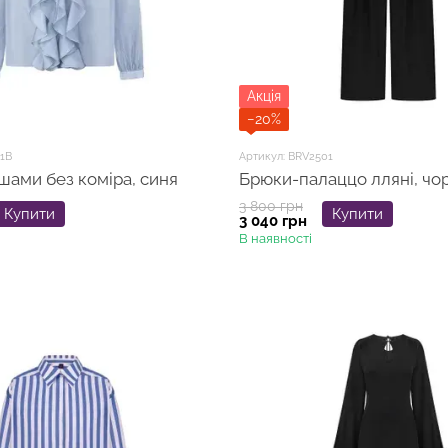
Акція
−20%
1B
Артикул: BRV2501
шами без коміра, синя
Брюки-палаццо лляні, чор
3 800 грн
Купити
Купити
3 040 грн
В наявності