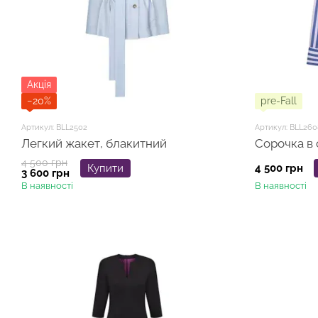
Акція
−20%
pre-Fall
Артикул: BLL2502
Артикул: BLL260
Легкий жакет, блакитний
4 500 грн
Купити
4 500 грн
3 600 грн
В наявності
В наявності