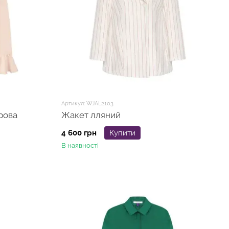
Артикул: WJAL2103
рова
Жакет лляний
4 600 грн
Купити
В наявності