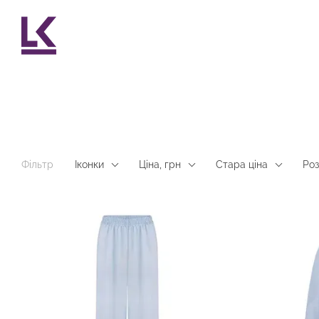
Перейти до основного контенту
Фільтр
Іконки
Ціна, грн
Стара ціна
Роз