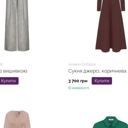
08
Артикул: SUO2302
 з вишивкою
Сукня джерсі, коричнева
Купити
3 700 грн
Купити
В наявності