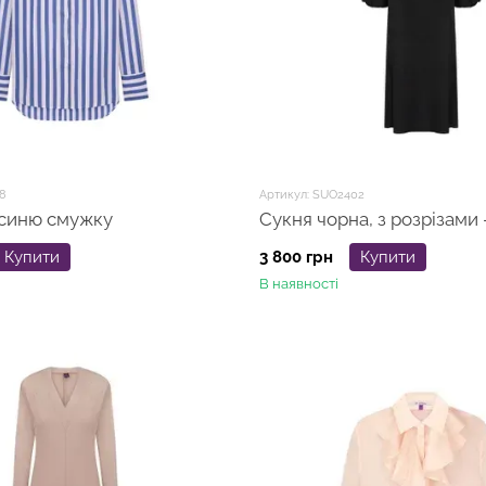
8
Артикул: SUO2402
Сорочка в синю смужку
Сукня чорна, з розрізами
Купити
3 800 грн
Купити
В наявності