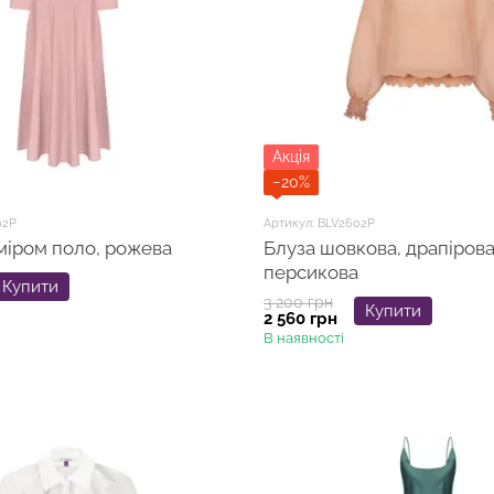
Акція
−20%
02P
Артикул: BLV2602P
міром поло, рожева
Блуза шовкова, драпірова
персикова
Купити
3 200 грн
Купити
2 560 грн
В наявності