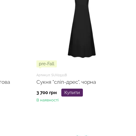
pre-Fall
Артикул: SUV2511B
гова
Сукня "сліп-дрес", чорна
3 700 грн
Купити
В наявності