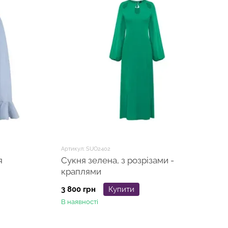
Артикул: SUO2402
я
Сукня зелена, з розрізами -
краплями
3 800 грн
Купити
В наявності