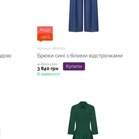
Акція
−20%
Артикул: BRl2601
адою
Брюки сині з білими відстрочками
4 800 грн
Купити
3 840 грн
В наявності