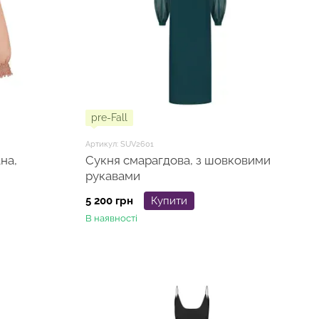
pre-Fall
Артикул: SUV2601
на,
Сукня смарагдова, з шовковими
рукавами
5 200 грн
Купити
В наявності