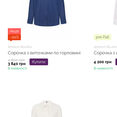
Акція
−20%
pre-Fall
Артикул: BLL2601
Артикул: BLL260
Сорочка з виточками по горловині
Сорочка з 
4 800 грн
Купити
4 200 грн
3 840 грн
В наявності
В наявності