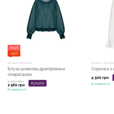
Акція
−20%
Артикул: BLV2602
Артикул: BLO25
Блуза шовкова драпірована
Сорочка з
смарагдова
4 500 грн
3 200 грн
Купити
В наявності
2 560 грн
В наявності