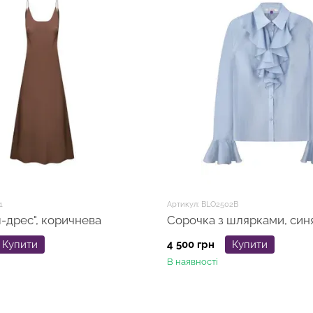
1
Артикул: BLO2502B
Сукня "сліп-дрес", коричневa
Сорочка з шлярками, син
Купити
4 500 грн
Купити
В наявності