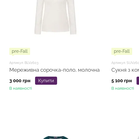
pre-Fall
pre-Fall
Артикул: BLV2603
Артикул: SUV26
Мереживна сорочка-поло, молочна
Сукня з ко
3 000 грн
Купити
5 100 грн
В наявності
В наявності