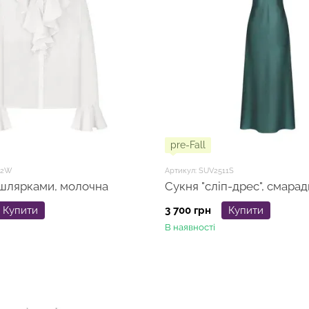
pre-Fall
02W
Артикул: SUV2511S
 шлярками, молочна
Сукня "сліп-дрес", смарад
Купити
3 700 грн
Купити
В наявності