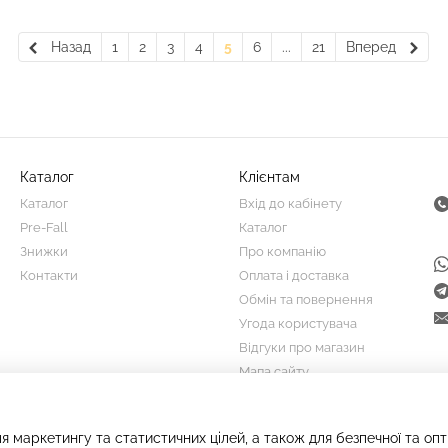
Назад
1
2
3
4
5
6
...
21
Вперед
Каталог
Клієнтам
Каталог
Вхід до кабінету
Pre-Fall
Каталог
Знижки
Про компанію
Контакти
Оплата і доставка
Обмін та повернення
Угода користувача
Відгуки про магазин
Мапа сайту
Ми в соцмережах
я маркетингу та статистичних цілей, а також для безпечної та оп