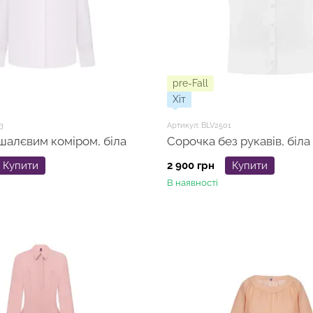
pre-Fall
Хіт
3
Артикул: BLV2501
шалєвим коміром, біла
Сорочка без рукавів, біла
Купити
2 900 грн
Купити
В наявності