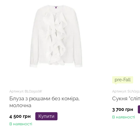
pre-Fall
Артикул: BLO2501W
Артикул: SUV251
Блуза з рюшами без коміра,
молочна
3 700 грн
4 500 грн
Купити
В наявності
В наявності