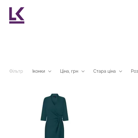
Перейти до основного контенту
Фільтр
Іконки
Ціна, грн
Стара ціна
Роз