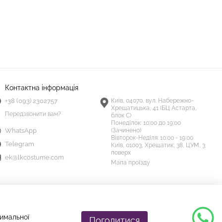
Контактна інформація
+38 (093) 2302757
Київ, 04070, вул. Набережно-
Хрещатицька, 41 (БЦ Астарта,
Передзвонити вам?
блок С)
Понеділок:
10:00 до 19:00
(Зачинено)
WhatsApp
Вівторок-Неділя:
10:00 - 19:00
Telegram
Київ, 01003, Хрещатик, 38, ЦУМ, 3
поверх
ek@lkcostume.com
Мапа проїзду
тимальної
Погодитися