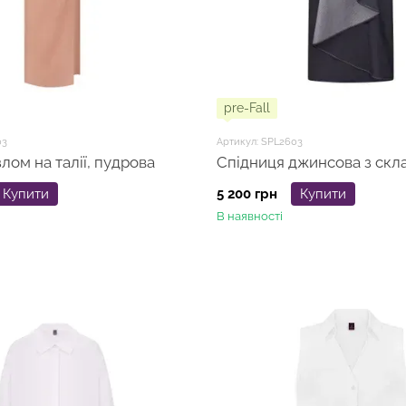
pre-Fall
03
Артикул: SPL2603
лом на талії, пудрова
Спідниця джинсова з скл
Купити
5 200 грн
Купити
В наявності