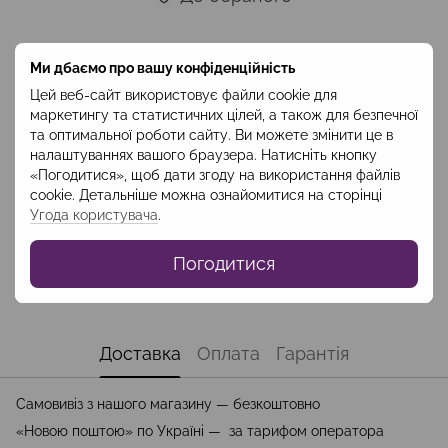
Опис
Ми дбаємо про вашу конфіденційність
Цей веб-сайт використовує файли cookie для
Ніжна і легка на дотик нічна сорочка
маркетингу та статистичних цілей, а також для безпечної
пудрово-бежевого кольору легкої,
та оптимальної роботи сайту. Ви можете змінити це в
шовковистої віскози, отже, забезпечить вам
налаштуваннях вашого браузера. Натисніть кнопку
«Погодитися», щоб дати згоду на використання файлів
абсолютний комфорт під час сну. Сорочка
cookie. Детальніше можна ознайомитися на сторінці
йде в комплекті з халатом, щоб подарувати
Угода користувача
.
вам відчуття ніжності перед сном і ніжно
обгорнути вран
Погодитися
Склад: віскоза 100%Код: HKOZ2004
Доставка
Оплата
Гарантія
Самовивіз з нашого магазину — безкоштовно
«Новою поштою» по Україні — за тарифом оператора