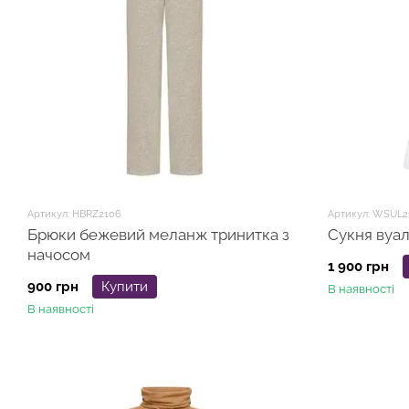
Артикул: HBRZ2106
Артикул: WSUL2
Брюки бежевий меланж тринитка з
Сукня вуа
начосом
1 900 грн
900 грн
Купити
В наявності
В наявності