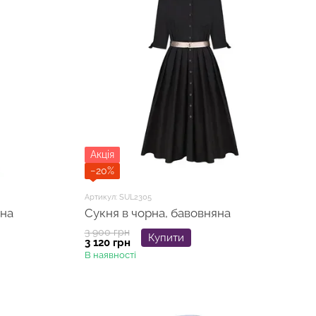
Акція
−20%
Артикул: SUL2305
тна
Сукня в чорна, бавовняна
3 900 грн
Купити
3 120 грн
В наявності