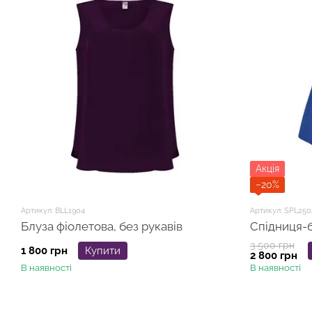
Акція
−20%
Артикул: BLL1904
Артикул: SPL250
Блуза фіолетова, без рукавів
Спідниця-б
3 500 грн
1 800 грн
Купити
2 800 грн
В наявності
В наявності