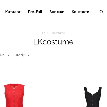
Каталог
Pre-Fall
Знижки
Контакти
LK
LKcostume
LKcostume
іна
Колір