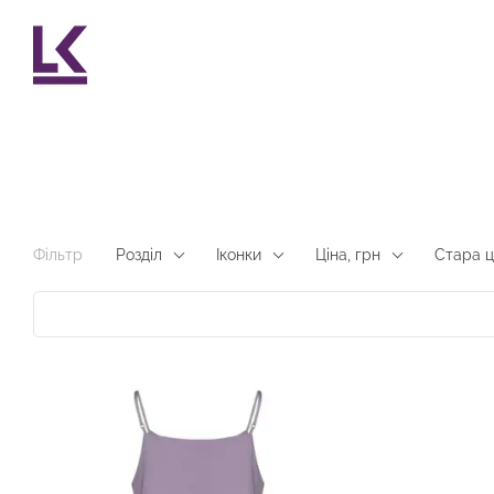
Перейти до основного контенту
Фільтр
Розділ
Іконки
Ціна, грн
Стара ц