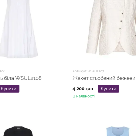
108
Артикул: WJAO2107
ль біла WSUL2108
Жакет стьобаний бежеви
Купити
4 200 грн
Купити
В наявності