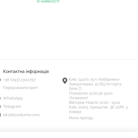
В наявності
Контактна інформація
+38 (093) 2302757
Київ, 04070, вул. Набережно-
Хрещатицька, 41 (БЦ Астарта,
Передзвонити вам?
блок С)
Понеділок:
10:00 до 19:00
(Зачинено)
WhatsApp
Вівторок-Неділя:
10:00 - 19:00
Telegram
Київ, 01003, Хрещатик, 38, ЦУМ, 3
поверх
ek@lkcostume.com
Мапа проїзду