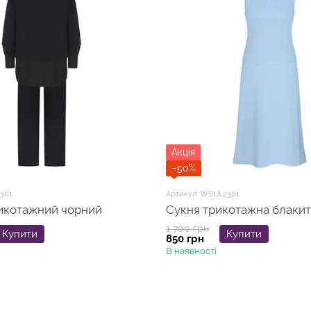
Акція
−50%
301
Артикул: WSUL2301
икотажний чорний
Сукня трикотажна блаки
1 700 грн
Купити
Купити
850 грн
В наявності