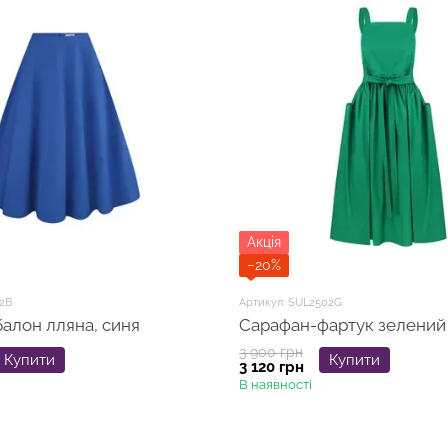
Акція
−20%
2B
Артикул: SUL2502G
алон лляна, синя
Сарафан-фартук зелений
3 900 грн
Купити
Купити
3 120 грн
В наявності