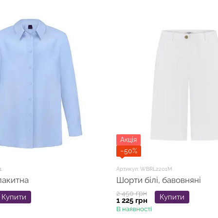
Акція
−50%
1
Артикул: WBRL2201M
лакитна
Шорти білі, бавовняні
2 450 грн
Купити
Купити
1 225 грн
В наявності