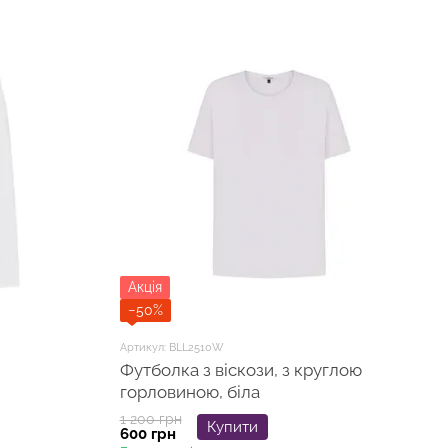
Акція
−50%
Артикул: BLL2510W
Футболка з віскози, з круглою
горловиною, біла
1 200 грн
Купити
600 грн