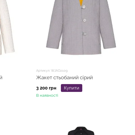
Артикул: WJAO2109
й
Жакет стьобаний сірий
3 200 грн
Купити
В наявності