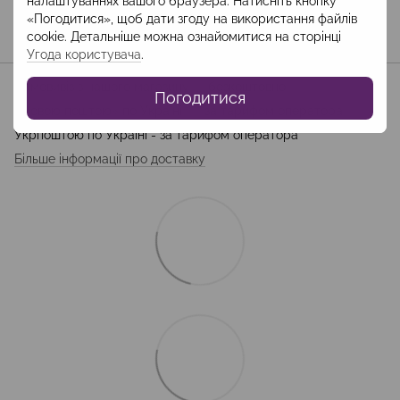
налаштуваннях вашого браузера. Натисніть кнопку
«Погодитися», щоб дати згоду на використання файлів
cookie. Детальніше можна ознайомитися на сторінці
Доставка
Оплата
Гарантія
Угода користувача
.
Самовивіз з нашого магазину — безкоштовно
Погодитися
«Новою поштою» по Україні — за тарифом оператора
Укрпоштою по Україні - за тарифом оператора
Більше інформації про доставку