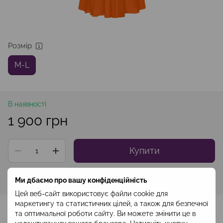
Розмір
M-L
В наявності
1 900 грн
Купити
Увійти
для відображення накопичувальної знижки
%
Ми дбаємо про вашу конфіденційність
Цей веб-сайт використовує файли cookie для
маркетингу та статистичних цілей, а також для безпечної
До обраного
та оптимальної роботи сайту. Ви можете змінити це в