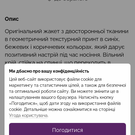
Опис
Оригінальний жакет з двосторонньої тканини
в геометричний текстурний принт в синіх,
бежевих і коричневих кольорах, який дарує
позитивний настрій під час носіння. Вільний
крій, стійка на спинці, що переходить в
елегантний шалевий комір, великі накладні
Ми дбаємо про вашу конфіденційність
кишені з однієї сторони і прорізні кишені з
Цей веб-сайт використовує файли cookie для
зворотної сторони, обробка усіх зрізів
маркетингу та статистичних цілей, а також для безпечної
та оптимальної роботи сайту. Ви можете змінити це в
контрастною синьою бейкою робить жакет
налаштуваннях вашого браузера. Натисніть кнопку
унікальним. Модель буде доречною до синіх
«Погодитися», щоб дати згоду на використання файлів
джинсів чи бежевих, коричневих брюк, також
cookie. Детальніше можна ознайомитися на сторінці
Угода користувача
.
пасуватиме і до лаконічних суконь на кшталт
сліп-дресів в кольорах жакету.
Склад: бавовна 
Погодитися
58%, поліестер 42%
Довжина виробу: 70 см
Код: 